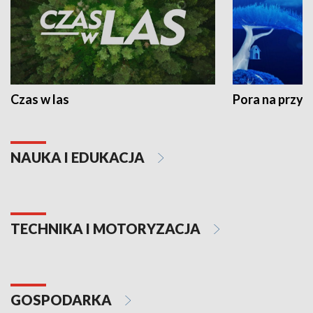
Czas w las
Pora na przyr
NAUKA I EDUKACJA
TECHNIKA I MOTORYZACJA
GOSPODARKA