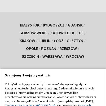
BIAŁYSTOK
/
BYDGOSZCZ
/
GDAŃSK
/
GORZÓW WLKP.
/
KATOWICE
/
KIELCE
/
KRAKÓW
/
LUBLIN
/
ŁÓDŹ
/
OLSZTYN
/
OPOLE
/
POZNAŃ
/
RZESZÓW
/
SZCZECIN
/
WARSZAWA
/
WROCŁAW
Szanujemy Twoją prywatność
Dołącz do nas:
Kliknij "Akceptuję i przechodzę do serwisu", aby wyrazić zgody na
korzystanie z technologii automatycznego śledzenia i zbierania danych,
TVP
dostęp do informacji na Twoim urządzeniu końcowym i ich
Abonament TVP
przechowywanie oraz na przetwarzanie Twoich danych osobowych przez
Regulamin TVP
nas, czyli Telewizję Polską S.A. w likwidacji (zwaną dalej również „TVP”),
Emisja w TVP
Zaufanych Partnerów z IAB* (1201 firm)
oraz pozostałych
Zaufanych
Polityka prywatności