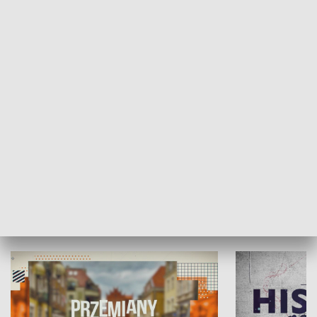
SPOŁECZEŃSTWO
Moje miejsce
Winda region
HISTORIA