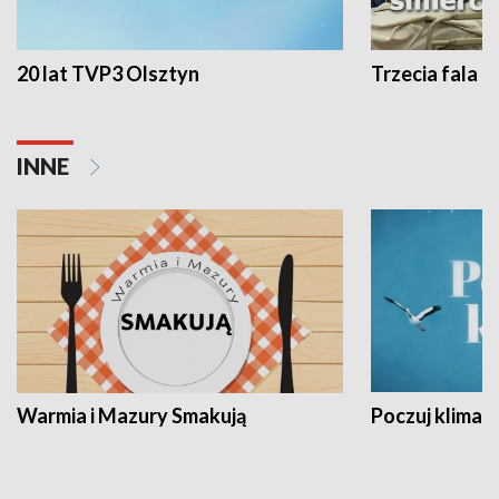
20 lat TVP3 Olsztyn
Trzecia fala -
INNE
Warmia i Mazury Smakują
Poczuj klimat