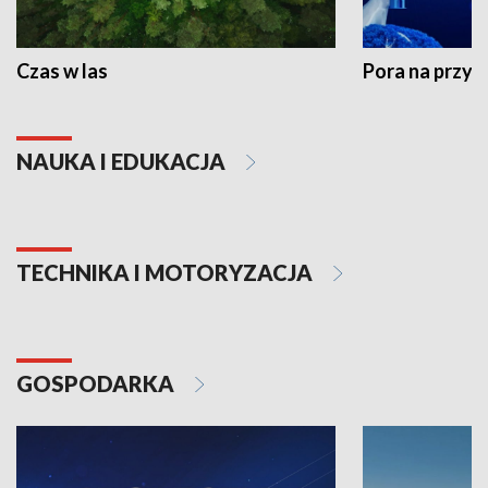
Czas w las
Pora na przyr
NAUKA I EDUKACJA
TECHNIKA I MOTORYZACJA
GOSPODARKA