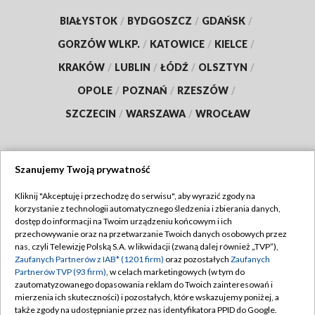
BIAŁYSTOK
/
BYDGOSZCZ
/
GDAŃSK
/
GORZÓW WLKP.
/
KATOWICE
/
KIELCE
/
KRAKÓW
/
LUBLIN
/
ŁÓDŹ
/
OLSZTYN
/
OPOLE
/
POZNAŃ
/
RZESZÓW
/
SZCZECIN
/
WARSZAWA
/
WROCŁAW
Szanujemy Twoją prywatność
Dołącz do nas:
Kliknij "Akceptuję i przechodzę do serwisu", aby wyrazić zgody na
korzystanie z technologii automatycznego śledzenia i zbierania danych,
TVP
dostęp do informacji na Twoim urządzeniu końcowym i ich
Abonament TVP
przechowywanie oraz na przetwarzanie Twoich danych osobowych przez
Regulamin TVP
nas, czyli Telewizję Polską S.A. w likwidacji (zwaną dalej również „TVP”),
Emisja w TVP
Zaufanych Partnerów z IAB* (1201 firm)
oraz pozostałych
Zaufanych
Polityka prywatności
Partnerów TVP (93 firm)
, w celach marketingowych (w tym do
Centrum informacji TVP
Moje zgody
zautomatyzowanego dopasowania reklam do Twoich zainteresowań i
mierzenia ich skuteczności) i pozostałych, które wskazujemy poniżej, a
Naziemna Telewizja Cyfrowa
Pomoc
także zgody na udostępnianie przez nas identyfikatora PPID do Google.