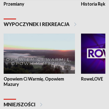
Przemiany
Historia Ręką
WYPOCZYNEK I REKREACJA
Opowiem Ci Warmię, Opowiem
RoweLOVE
Mazury
MNIEJSZOŚCI