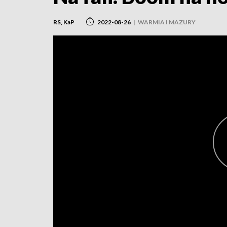
RS, KaP
2022-08-26
|
WARMIA I MAZURY