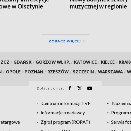
owe w Olsztynie
muzycznej w regionie
ZOBACZ WIĘCEJ
SZCZ
/
GDAŃSK
/
GORZÓW WLKP.
/
KATOWICE
/
KIELCE
/
KRA
N
/
OPOLE
/
POZNAŃ
/
RZESZÓW
/
SZCZECIN
/
WARSZAWA
/
W
Dołącz do nas:
Centrum informacji TVP
Naziemna
Informacje o nadawcy
Program d
zetargowe
Zgłoś program (ROPAT)
Serwis fo