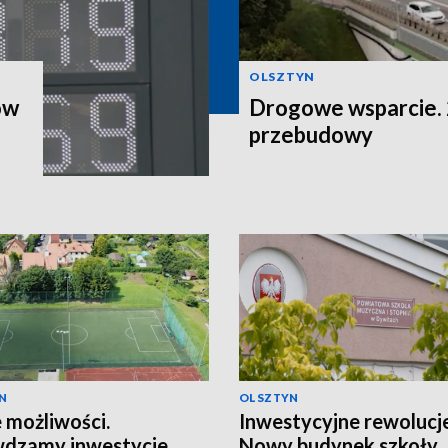
OLSZTYN
ów
Drogowe wsparcie. 2
przebudowy
N
OLSZTYN
możliwości.
Inwestycyjne rewolucje
wdzamy inwestycje
Nowy budynek szkoły