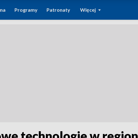
ma
Programy
Patronaty
Więcej
owe technologie w region