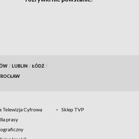
KÓW
/
LUBLIN
/
ŁÓDŹ
/
ROCŁAW
 Telewizja Cyfrowa
Sklep TVP
la prasy
tograficzny