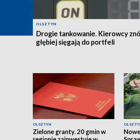
OLSZTYN
Drogie tankowanie. Kierowcy zn
głębiej sięgają do portfeli
OLSZTYN
OLSZTY
Zielone granty. 20 gmin w
Nowe 
regionie zainwestuje w
Spra