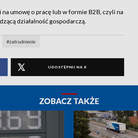
i na umowę o pracę lub w formie B2B, czyli na
dzącą działalność gospodarczą.
#zatrudnienie
UDOSTĘPNIJ NA X
ZOBACZ TAKŻE