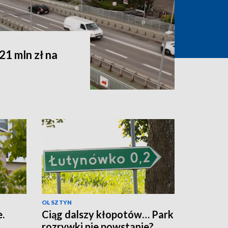
1 mln zł na
OLSZTYN
.
Ciąg dalszy kłopotów… Park
rozrywki nie powstanie?