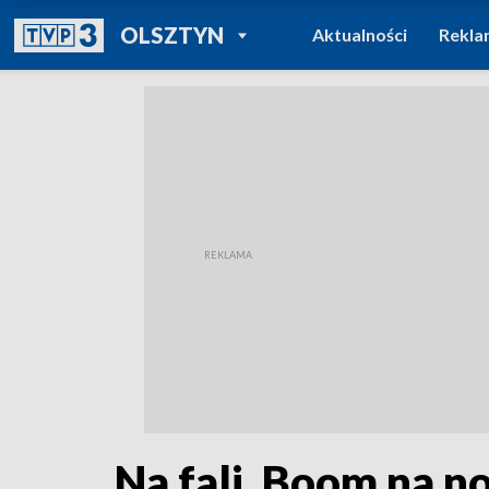
POWRÓT DO
OLSZTYN
Aktualności
Rekla
TVP REGIONY
Na fali. Boom na n