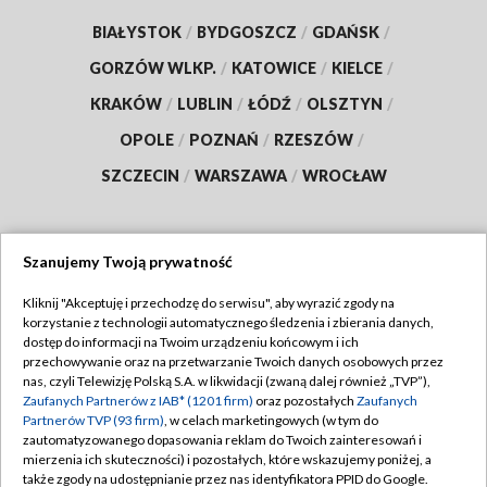
BIAŁYSTOK
/
BYDGOSZCZ
/
GDAŃSK
/
GORZÓW WLKP.
/
KATOWICE
/
KIELCE
/
KRAKÓW
/
LUBLIN
/
ŁÓDŹ
/
OLSZTYN
/
OPOLE
/
POZNAŃ
/
RZESZÓW
/
SZCZECIN
/
WARSZAWA
/
WROCŁAW
Szanujemy Twoją prywatność
Dołącz do nas:
Kliknij "Akceptuję i przechodzę do serwisu", aby wyrazić zgody na
korzystanie z technologii automatycznego śledzenia i zbierania danych,
TVP
dostęp do informacji na Twoim urządzeniu końcowym i ich
Abonament TVP
przechowywanie oraz na przetwarzanie Twoich danych osobowych przez
Regulamin TVP
nas, czyli Telewizję Polską S.A. w likwidacji (zwaną dalej również „TVP”),
Emisja w TVP
Zaufanych Partnerów z IAB* (1201 firm)
oraz pozostałych
Zaufanych
Polityka prywatności
Partnerów TVP (93 firm)
, w celach marketingowych (w tym do
Centrum informacji TVP
Moje zgody
zautomatyzowanego dopasowania reklam do Twoich zainteresowań i
mierzenia ich skuteczności) i pozostałych, które wskazujemy poniżej, a
Naziemna Telewizja Cyfrowa
Pomoc
także zgody na udostępnianie przez nas identyfikatora PPID do Google.