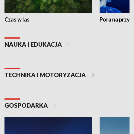
Czas w las
Pora na przyr
NAUKA I EDUKACJA
TECHNIKA I MOTORYZACJA
GOSPODARKA