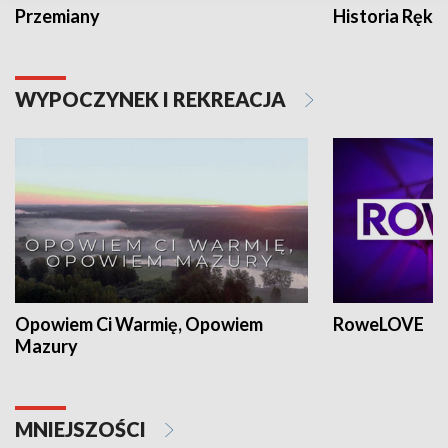
Przemiany
Historia Ręką
WYPOCZYNEK I REKREACJA
Opowiem Ci Warmię, Opowiem
RoweLOVE
Mazury
MNIEJSZOŚCI