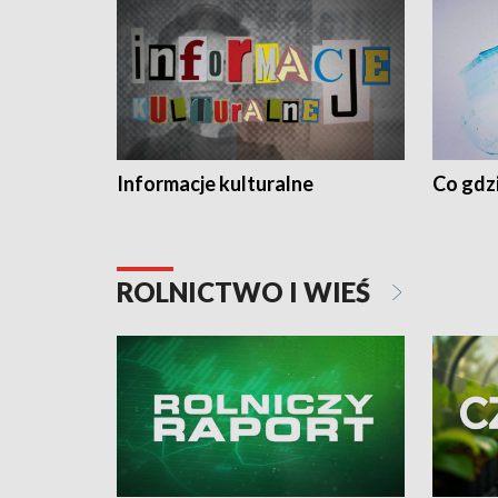
Informacje kulturalne
Co gdzi
ROLNICTWO I WIEŚ