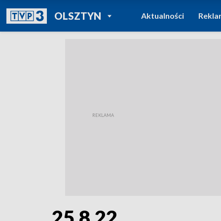
POWRÓT DO
OLSZTYN
Aktualności
Rekla
TVP REGIONY
25.8.22