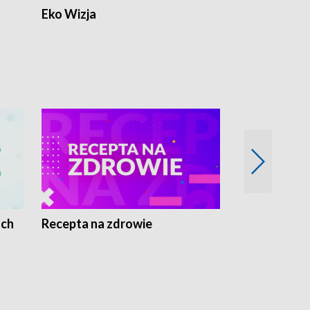
Eko Wizja
ach
Recepta na zdrowie
Wybieram z