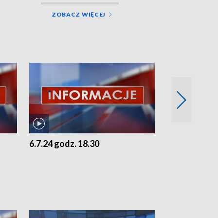
ZOBACZ WIĘCEJ
6.7.24 godz. 18.30
5.7.24 godz. 