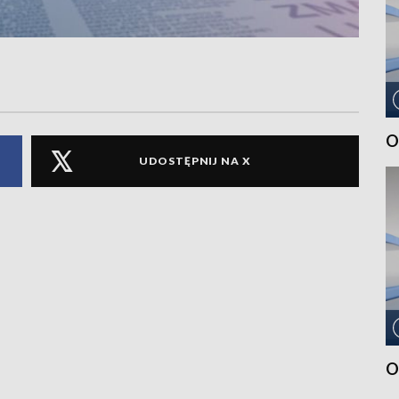
O
UDOSTĘPNIJ NA X
O