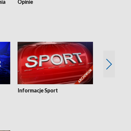
nia
Opinie
Opinie Elblą
Informacje Sport
Flesz sport