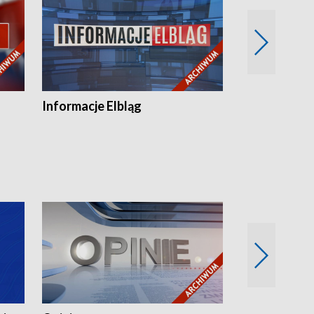
Informacje Elbląg
Wstaje nowy