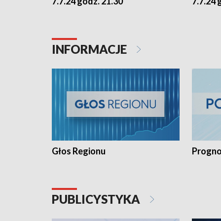
7.7.24 godz. 21.30
7.7.24 
INFORMACJE
Głos Regionu
Progno
PUBLICYSTYKA