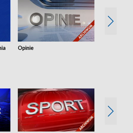
nia
Opinie
Opinie Elblą