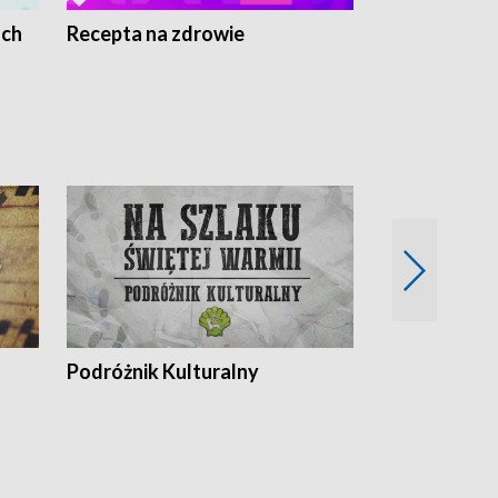
ach
Recepta na zdrowie
Wybieram z
Podróżnik Kulturalny
Okolice Szla