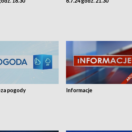
godz. 18.30
6.7.24 godz. 21.30
za pogody
Informacje