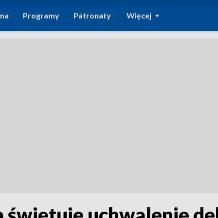
ma
Programy
Patronaty
Więcej
a świętuje uchwalenie dek