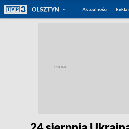
POWRÓT DO
OLSZTYN
Aktualności
Rekla
TVP REGIONY
24 sierpnia Ukrain