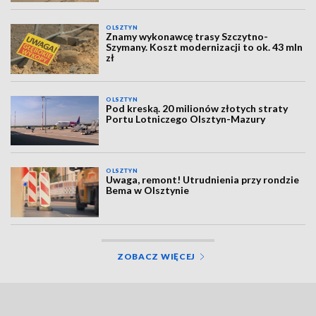
OLSZTYN
Znamy wykonawcę trasy Szczytno-
Szymany. Koszt modernizacji to ok. 43 mln
zł
OLSZTYN
Pod kreską. 20 milionów złotych straty
Portu Lotniczego Olsztyn-Mazury
OLSZTYN
Uwaga, remont! Utrudnienia przy rondzie
Bema w Olsztynie
ZOBACZ WIĘCEJ