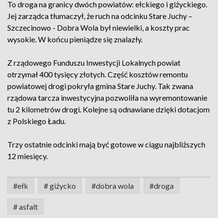
To droga na granicy dwóch powiatów: ełckiego i giżyckiego.
Jej zarządca tłumaczył, że ruch na odcinku Stare Juchy –
Szczecinowo - Dobra Wola był niewielki, a koszty prac
wysokie. W końcu pieniądze się znalazły.
Z rządowego Funduszu Inwestycji Lokalnych powiat
otrzymał 400 tysięcy złotych. Część kosztów remontu
powiatowej drogi pokryła gmina Stare Juchy. Tak zwana
rządowa tarcza inwestycyjna pozwoliła na wyremontowanie
tu 2 kilometrów drogi. Kolejne są odnawiane dzięki dotacjom
z Polskiego Ładu.
Trzy ostatnie odcinki mają być gotowe w ciągu najbliższych
12 miesięcy.
#ełk
# giżycko
#dobra wola
#droga
# asfalt