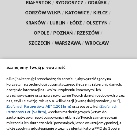
BIAŁYSTOK
/
BYDGOSZCZ
/
GDAŃSK
/
GORZÓW WLKP.
/
KATOWICE
/
KIELCE
/
KRAKÓW
/
LUBLIN
/
ŁÓDŹ
/
OLSZTYN
/
OPOLE
/
POZNAŃ
/
RZESZÓW
/
SZCZECIN
/
WARSZAWA
/
WROCŁAW
Szanujemy Twoją prywatność
Dołącz do nas:
Kliknij "Akceptuję i przechodzę do serwisu", aby wyrazić zgody na
korzystanie z technologii automatycznego śledzenia i zbierania danych,
TVP
dostęp do informacji na Twoim urządzeniu końcowym i ich
Abonament TVP
przechowywanie oraz na przetwarzanie Twoich danych osobowych przez
Regulamin TVP
nas, czyli Telewizję Polską S.A. w likwidacji (zwaną dalej również „TVP”),
Emisja w TVP
Polityka prywatności
Zaufanych Partnerów z IAB* (1201 firm)
oraz pozostałych
Zaufanych
Partnerów TVP (93 firm)
, w celach marketingowych (w tym do
Centrum informacji TVP
Moje zgody
zautomatyzowanego dopasowania reklam do Twoich zainteresowań i
mierzenia ich skuteczności) i pozostałych, które wskazujemy poniżej, a
Naziemna Telewizja Cyfrowa
Pomoc
także zgody na udostępnianie przez nas identyfikatora PPID do Google.
Sklep TVP
Biuro reklamy