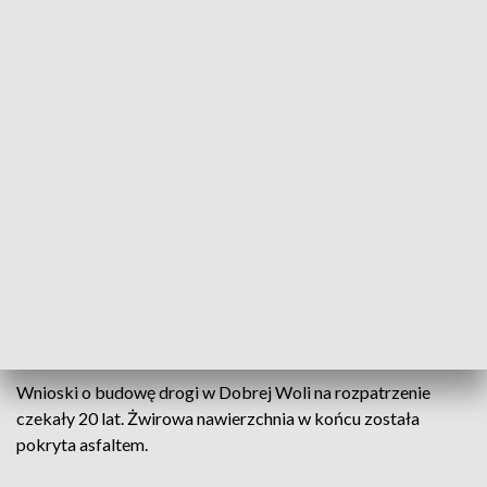
Z rządowego Funduszu Inwestycji Lokalnych powiat otrzymał 400 tysięcy
złotych
Powiatowa nie musi oznaczać gorsza. Przekonali
się o tym mieszkańcy wsi Dobra Wola na Mazurach.
Po latach starań o utwardzenie szutrowej drogi, w
końcu doczekali się asfaltowej nawierzchni.
Wnioski o budowę drogi w Dobrej Woli na rozpatrzenie
czekały 20 lat. Żwirowa nawierzchnia w końcu została
pokryta asfaltem.