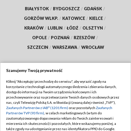
BIAŁYSTOK
/
BYDGOSZCZ
/
GDAŃSK
/
GORZÓW WLKP.
/
KATOWICE
/
KIELCE
/
KRAKÓW
/
LUBLIN
/
ŁÓDŹ
/
OLSZTYN
/
OPOLE
/
POZNAŃ
/
RZESZÓW
/
SZCZECIN
/
WARSZAWA
/
WROCŁAW
Szanujemy Twoją prywatność
Dołącz do nas:
Kliknij "Akceptuję i przechodzę do serwisu", aby wyrazić zgody na
korzystanie z technologii automatycznego śledzenia i zbierania danych,
TVP
dostęp do informacji na Twoim urządzeniu końcowym i ich
Abonament TVP
przechowywanie oraz na przetwarzanie Twoich danych osobowych przez
Regulamin TVP
nas, czyli Telewizję Polską S.A. w likwidacji (zwaną dalej również „TVP”),
Emisja w TVP
Zaufanych Partnerów z IAB* (1201 firm)
oraz pozostałych
Zaufanych
Polityka prywatności
Partnerów TVP (93 firm)
, w celach marketingowych (w tym do
Centrum informacji TVP
Moje zgody
zautomatyzowanego dopasowania reklam do Twoich zainteresowań i
mierzenia ich skuteczności) i pozostałych, które wskazujemy poniżej, a
Naziemna Telewizja Cyfrowa
Pomoc
także zgody na udostępnianie przez nas identyfikatora PPID do Google.