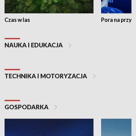
Czas w las
Pora na przyr
NAUKA I EDUKACJA
TECHNIKA I MOTORYZACJA
GOSPODARKA