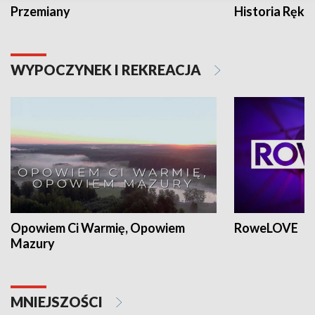
Przemiany
Historia Ręką
WYPOCZYNEK I REKREACJA
Opowiem Ci Warmię, Opowiem
RoweLOVE
Mazury
MNIEJSZOŚCI