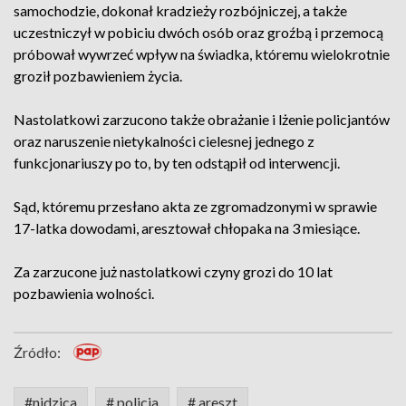
samochodzie, dokonał kradzieży rozbójniczej, a także
uczestniczył w pobiciu dwóch osób oraz groźbą i przemocą
próbował wywrzeć wpływ na świadka, któremu wielokrotnie
groził pozbawieniem życia.
Nastolatkowi zarzucono także obrażanie i lżenie policjantów
oraz naruszenie nietykalności cielesnej jednego z
funkcjonariuszy po to, by ten odstąpił od interwencji.
Sąd, któremu przesłano akta ze zgromadzonymi w sprawie
17-latka dowodami, aresztował chłopaka na 3 miesiące.
Za zarzucone już nastolatkowi czyny grozi do 10 lat
pozbawienia wolności.
Źródło:
#nidzica
# policja
# areszt