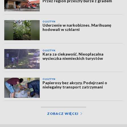
Przez region przeszły burze z gradem
OLSZTYN
Uderzenie w narkobiznes. Marihuanę
hodowali w szklarni
OLSZTYN
Kara za ciekawość. Nieopłacalna
wycieczka niemieckich turystów
OLSZTYN
Papierosy bez akcyzy. Podejrzani o
nielegalny transport zatrzymani
ZOBACZ WIĘCEJ