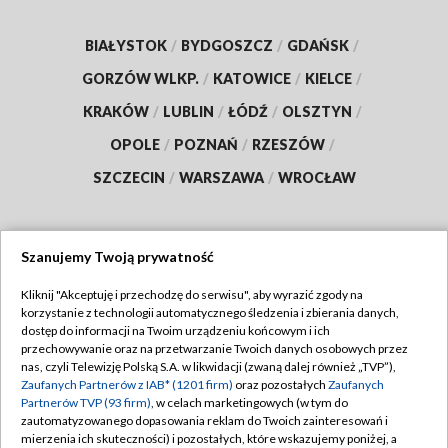
BIAŁYSTOK
/
BYDGOSZCZ
/
GDAŃSK
/
GORZÓW WLKP.
/
KATOWICE
/
KIELCE
/
KRAKÓW
/
LUBLIN
/
ŁÓDŹ
/
OLSZTYN
/
OPOLE
/
POZNAŃ
/
RZESZÓW
/
SZCZECIN
/
WARSZAWA
/
WROCŁAW
Szanujemy Twoją prywatność
Dołącz do nas:
Kliknij "Akceptuję i przechodzę do serwisu", aby wyrazić zgody na
korzystanie z technologii automatycznego śledzenia i zbierania danych,
TVP
dostęp do informacji na Twoim urządzeniu końcowym i ich
Abonament TVP
przechowywanie oraz na przetwarzanie Twoich danych osobowych przez
Regulamin TVP
nas, czyli Telewizję Polską S.A. w likwidacji (zwaną dalej również „TVP”),
Emisja w TVP
Polityka prywatności
Zaufanych Partnerów z IAB* (1201 firm)
oraz pozostałych
Zaufanych
Partnerów TVP (93 firm)
, w celach marketingowych (w tym do
Centrum informacji TVP
Moje zgody
zautomatyzowanego dopasowania reklam do Twoich zainteresowań i
mierzenia ich skuteczności) i pozostałych, które wskazujemy poniżej, a
Naziemna Telewizja Cyfrowa