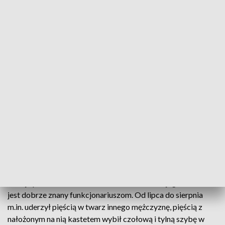
Za zarzucone już nastolatkowi czyny grozi do 10 lat pozbawienia wolności
Na trzy miesiące do aresztu trafił 17-latek z gminy
Nidzica, który w ocenie policji, od lipca do sierpnia
popełnił dziesięć przestępstw, m.in. pobił
znajomego, wybił szybę w samochodzie i zastraszał
świadka jego przestępstw.
Policja poinformowała, że 17-latek, mimo swojego wieku,
jest dobrze znany funkcjonariuszom. Od lipca do sierpnia
m.in. uderzył pięścią w twarz innego mężczyznę, pięścią z
nałożonym na nią kastetem wybił czołową i tylną szybę w