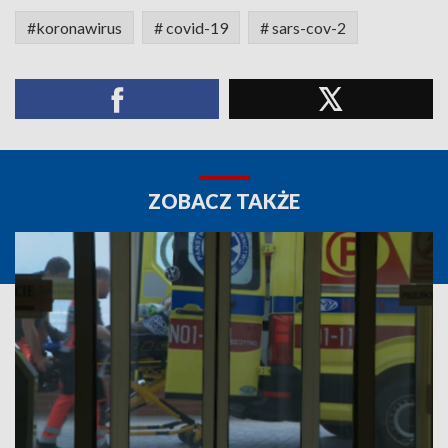
#koronawirus
# covid-19
# sars-cov-2
ZOBACZ TAKŻE