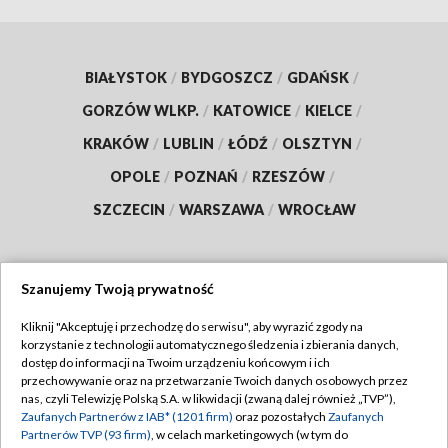
BIAŁYSTOK
/
BYDGOSZCZ
/
GDAŃSK
/
GORZÓW WLKP.
/
KATOWICE
/
KIELCE
/
KRAKÓW
/
LUBLIN
/
ŁÓDŹ
/
OLSZTYN
/
OPOLE
/
POZNAŃ
/
RZESZÓW
/
SZCZECIN
/
WARSZAWA
/
WROCŁAW
Szanujemy Twoją prywatność
Dołącz do nas:
Kliknij "Akceptuję i przechodzę do serwisu", aby wyrazić zgody na
korzystanie z technologii automatycznego śledzenia i zbierania danych,
TVP
dostęp do informacji na Twoim urządzeniu końcowym i ich
Abonament TVP
przechowywanie oraz na przetwarzanie Twoich danych osobowych przez
Regulamin TVP
nas, czyli Telewizję Polską S.A. w likwidacji (zwaną dalej również „TVP”),
Emisja w TVP
Polityka prywatności
Zaufanych Partnerów z IAB* (1201 firm)
oraz pozostałych
Zaufanych
Partnerów TVP (93 firm)
, w celach marketingowych (w tym do
Centrum informacji TVP