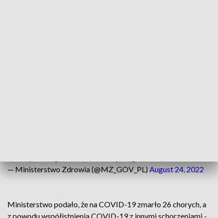
(1769), łódzkiego (1690), kujawsko-pomorskiego (1343),
podkarpackiego (1315), podlaskiego (1315), pomorskiego
(1284), zachodniopomorskiego (1156),
warmińsko-
mazurskiego (1025)
, świętokrzyskiego (948), opolskiego
(630) i z lubuskiego (579).
W informacjach o 334 zakażeniach nie podano adresu. Dane
te uzupełni inspekcja sanitarna.
Za okres od 𝟭𝟴.𝟬𝟴.𝟮𝟬𝟮𝟮-𝟮𝟰.𝟬𝟴.𝟮𝟬𝟮𝟮 𝗿. mamy 26 969 (w
tym 4 663 ponowne zakażenia) potwierdzone przypadki
zakażenia
#koronawirus
z województw: mazowieckiego
(4258), śląskiego (3275), małopolskiego (2302),
wielkopolskiego (1882), dolnośląskiego (1864),
— Ministerstwo Zdrowia (@MZ_GOV_PL)
August 24, 2022
Ministerstwo podało, że na COVID-19 zmarło 26 chorych, a
z powodu współistnienia COVID-19 z innymi schorzeniami -