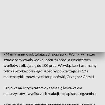
przedmiotów obowiązkowych: języka polskiego,
matematyki lub języka obcego nowożytnego.
W tym roku na Warmii i Mazurach do poprawkowego
egzaminu przystąpiło niespełna 1,5 tysiąca tegorocznych
maturzystów. To mniej niż w ubiegłym roku. Widać to m.in. w
Zespole Szkół Elektronicznych i Telekomunikacyjnych w
Olsztynie.
- Mamy mniej osób zdających poprawki. Wyniki w naszej
szkole oscylowały w okolicach 90 proc., a z niektórych
wyników zbliżają się do 100 proc. W związku z tym, mamy
tylko z języka polskiego, 4 osoby powtarzające i 12 z
matematyki - mówi dyrektor placówki, Grzegorz Górski.
Królowa nauk tym razem okazała się łaskawa dla
maturzystów - wynika z ich reakcji po napisaniu egzaminu.
Maturzyści, którzy zdadzą egzamin maturalny w terminie