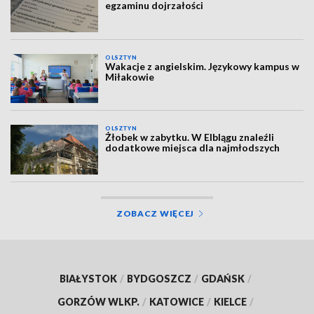
egzaminu dojrzałości
OLSZTYN
Wakacje z angielskim. Językowy kampus w
Miłakowie
OLSZTYN
Żłobek w zabytku. W Elblągu znaleźli
dodatkowe miejsca dla najmłodszych
ZOBACZ WIĘCEJ
BIAŁYSTOK
/
BYDGOSZCZ
/
GDAŃSK
/
GORZÓW WLKP.
/
KATOWICE
/
KIELCE
/