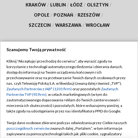
KRAKÓW
/
LUBLIN
/
ŁÓDŹ
/
OLSZTYN
/
OPOLE
/
POZNAŃ
/
RZESZÓW
/
SZCZECIN
/
WARSZAWA
/
WROCŁAW
Szanujemy Twoją prywatność
Dołącz do nas:
Kliknij "Akceptuję i przechodzę do serwisu", aby wyrazić zgody na
korzystanie z technologii automatycznego śledzenia i zbierania danych,
TVP
dostęp do informacji na Twoim urządzeniu końcowym i ich
Abonament TVP
przechowywanie oraz na przetwarzanie Twoich danych osobowych przez
Regulamin TVP
nas, czyli Telewizję Polską S.A. w likwidacji (zwaną dalej również „TVP”),
Emisja w TVP
Polityka prywatności
Zaufanych Partnerów z IAB* (1201 firm)
oraz pozostałych
Zaufanych
Partnerów TVP (93 firm)
, w celach marketingowych (w tym do
Centrum informacji TVP
Moje zgody
zautomatyzowanego dopasowania reklam do Twoich zainteresowań i
mierzenia ich skuteczności) i pozostałych, które wskazujemy poniżej, a
Naziemna Telewizja Cyfrowa
Pomoc
także zgody na udostępnianie przez nas identyfikatora PPID do Google.
Sklep TVP
Biuro reklamy
Twoje dane osobowe zbierane podczas odwiedzania przez Ciebie naszych
Rada Programowa
Kontakt
poszczególnych serwisów
zwanych dalej „Portalem”, w tym informacje
zapisywane za pomocą technologii takich jak: pliki cookie, sygnalizatory
System NOS