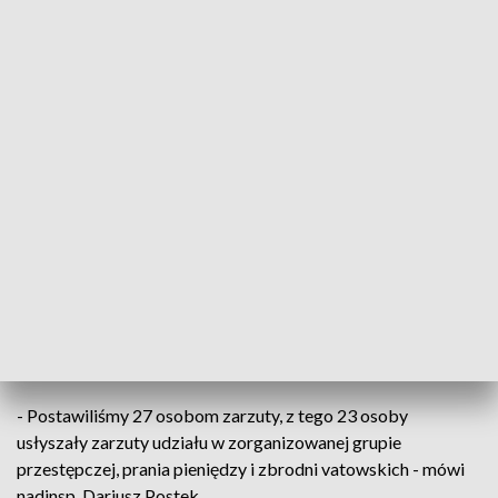
ruchy gospodarcze. Nawet, jeżeli ktoś bardzo dobrze
markuje nieuczciwą działalność np. dokonuje jakiś fikcyjnych
przelewów, transportów, wystawia faktury, odbiera towary,
nawet jeżdżą te towary fizycznie - to jednak my widzimy, że
te operacje nie mają uzasadnienia gospodarczego - wyjaśnia
Mariusz Pawłowski, dyrektor Izby Administracji Skarbowej
w Olsztynie.
Warmińsko-Mazurska KAS w ostatnich latach znajduje się w
krajowej czołówce pod względem rozpracowywania takich
spraw. W ostatnim czasie funkcjonariusze z Olsztyna wykryli
grupę przestępczą z woj. lubuskiego zajmującą się fikcyjnym
obrotem paliwami. Działali od 2013 roku, wystawili ponad 5
tysięcy faktur na kwotę 2 miliardów złotych.
- Postawiliśmy 27 osobom zarzuty, z tego 23 osoby
usłyszały zarzuty udziału w zorganizowanej grupie
przestępczej, prania pieniędzy i zbrodni vatowskich - mówi
nadinsp. Dariusz Postek.