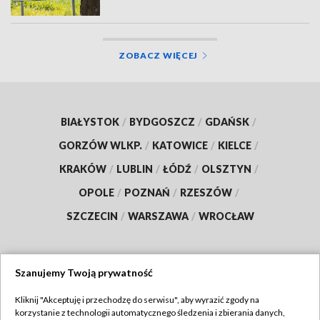
ZOBACZ WIĘCEJ
BIAŁYSTOK
/
BYDGOSZCZ
/
GDAŃSK
/
GORZÓW WLKP.
/
KATOWICE
/
KIELCE
/
KRAKÓW
/
LUBLIN
/
ŁÓDŹ
/
OLSZTYN
/
OPOLE
/
POZNAŃ
/
RZESZÓW
/
SZCZECIN
/
WARSZAWA
/
WROCŁAW
Szanujemy Twoją prywatność
Dołącz do nas:
Kliknij "Akceptuję i przechodzę do serwisu", aby wyrazić zgody na
korzystanie z technologii automatycznego śledzenia i zbierania danych,
TVP