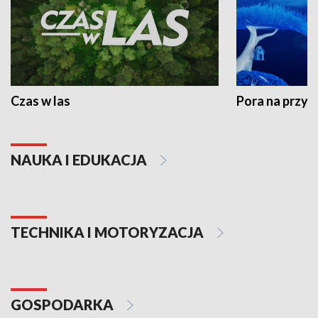
Czas w las
Pora na przyr
NAUKA I EDUKACJA
TECHNIKA I MOTORYZACJA
GOSPODARKA