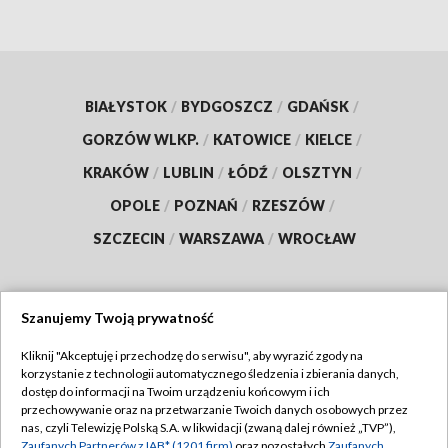
BIAŁYSTOK
/
BYDGOSZCZ
/
GDAŃSK
/
GORZÓW WLKP.
/
KATOWICE
/
KIELCE
/
KRAKÓW
/
LUBLIN
/
ŁÓDŹ
/
OLSZTYN
/
OPOLE
/
POZNAŃ
/
RZESZÓW
/
SZCZECIN
/
WARSZAWA
/
WROCŁAW
Szanujemy Twoją prywatność
Dołącz do nas:
Kliknij "Akceptuję i przechodzę do serwisu", aby wyrazić zgody na
korzystanie z technologii automatycznego śledzenia i zbierania danych,
TVP
dostęp do informacji na Twoim urządzeniu końcowym i ich
Abonament TVP
przechowywanie oraz na przetwarzanie Twoich danych osobowych przez
Regulamin TVP
nas, czyli Telewizję Polską S.A. w likwidacji (zwaną dalej również „TVP”),
Emisja w TVP
Zaufanych Partnerów z IAB* (1201 firm)
oraz pozostałych
Zaufanych
Polityka prywatności