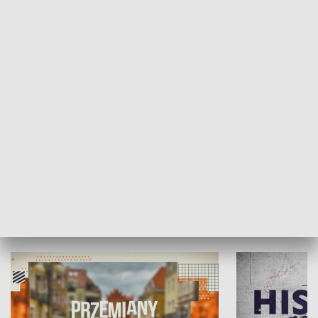
SPOŁECZEŃSTWO
Moje miejsce
Winda region
HISTORIA