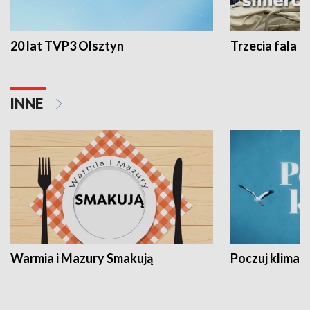
20 lat TVP3 Olsztyn
Trzecia fala -
INNE
Warmia i Mazury Smakują
Poczuj klimat