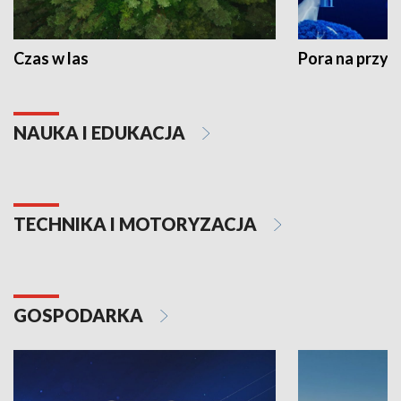
Czas w las
Pora na przyr
NAUKA I EDUKACJA
TECHNIKA I MOTORYZACJA
GOSPODARKA