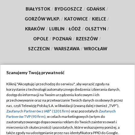
BIAŁYSTOK
/
BYDGOSZCZ
/
GDAŃSK
/
GORZÓW WLKP.
/
KATOWICE
/
KIELCE
/
KRAKÓW
/
LUBLIN
/
ŁÓDŹ
/
OLSZTYN
/
OPOLE
/
POZNAŃ
/
RZESZÓW
/
SZCZECIN
/
WARSZAWA
/
WROCŁAW
Szanujemy Twoją prywatność
Dołącz do nas:
Kliknij "Akceptuję i przechodzę do serwisu", aby wyrazić zgody na
korzystanie z technologii automatycznego śledzenia i zbierania danych,
TVP
dostęp do informacji na Twoim urządzeniu końcowym i ich
Abonament TVP
przechowywanie oraz na przetwarzanie Twoich danych osobowych przez
Regulamin TVP
nas, czyli Telewizję Polską S.A. w likwidacji (zwaną dalej również „TVP”),
Emisja w TVP
Zaufanych Partnerów z IAB* (1201 firm)
oraz pozostałych
Zaufanych
Polityka prywatności
Partnerów TVP (93 firm)
, w celach marketingowych (w tym do
Centrum informacji TVP
Moje zgody
zautomatyzowanego dopasowania reklam do Twoich zainteresowań i
mierzenia ich skuteczności) i pozostałych, które wskazujemy poniżej, a
Naziemna Telewizja Cyfrowa
Pomoc
także zgody na udostępnianie przez nas identyfikatora PPID do Google.