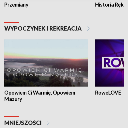
Przemiany
Historia Ręką
WYPOCZYNEK I REKREACJA
Opowiem Ci Warmię, Opowiem
RoweLOVE
Mazury
MNIEJSZOŚCI