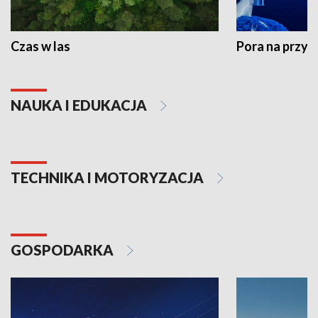
Czas w las
Pora na przyr
NAUKA I EDUKACJA
TECHNIKA I MOTORYZACJA
GOSPODARKA