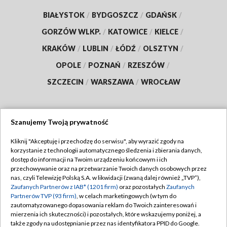
BIAŁYSTOK
/
BYDGOSZCZ
/
GDAŃSK
/
GORZÓW WLKP.
/
KATOWICE
/
KIELCE
/
KRAKÓW
/
LUBLIN
/
ŁÓDŹ
/
OLSZTYN
/
OPOLE
/
POZNAŃ
/
RZESZÓW
/
SZCZECIN
/
WARSZAWA
/
WROCŁAW
Szanujemy Twoją prywatność
Dołącz do nas:
Kliknij "Akceptuję i przechodzę do serwisu", aby wyrazić zgody na
korzystanie z technologii automatycznego śledzenia i zbierania danych,
TVP
dostęp do informacji na Twoim urządzeniu końcowym i ich
Abonament TVP
przechowywanie oraz na przetwarzanie Twoich danych osobowych przez
Regulamin TVP
nas, czyli Telewizję Polską S.A. w likwidacji (zwaną dalej również „TVP”),
Emisja w TVP
Zaufanych Partnerów z IAB* (1201 firm)
oraz pozostałych
Zaufanych
Polityka prywatności
Partnerów TVP (93 firm)
, w celach marketingowych (w tym do
Centrum informacji TVP
Moje zgody
zautomatyzowanego dopasowania reklam do Twoich zainteresowań i
mierzenia ich skuteczności) i pozostałych, które wskazujemy poniżej, a
Naziemna Telewizja Cyfrowa
Pomoc
także zgody na udostępnianie przez nas identyfikatora PPID do Google.