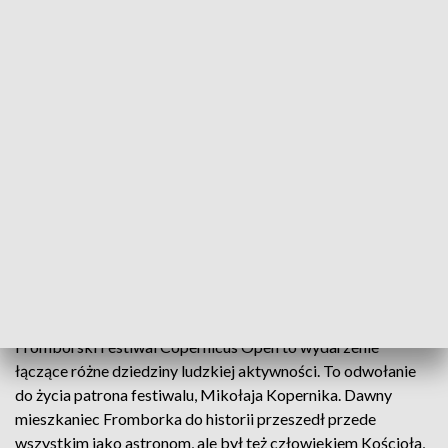
Zakończył się festiwal nauki i sztuki
We Fromborku dobiegł końca III Festiwal Nauki i
Sztuki Copernicus Open. To wydarzenie, które
stara się łączyć ze sobą różne dziedziny ludzkiej
aktywności. Zupełnie jak patron tego festiwalu.
Fromborski Festiwal Copernicus Open to wydarzenie
łączące różne dziedziny ludzkiej aktywności. To odwołanie
do życia patrona festiwalu, Mikołaja Kopernika. Dawny
mieszkaniec Fromborka do historii przeszedł przede
wszystkim jako astronom, ale był też człowiekiem Kościoła,