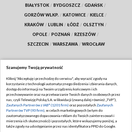
BIAŁYSTOK
/
BYDGOSZCZ
/
GDAŃSK
/
GORZÓW WLKP.
/
KATOWICE
/
KIELCE
/
KRAKÓW
/
LUBLIN
/
ŁÓDŹ
/
OLSZTYN
/
OPOLE
/
POZNAŃ
/
RZESZÓW
/
SZCZECIN
/
WARSZAWA
/
WROCŁAW
Szanujemy Twoją prywatność
Dołącz do nas:
Kliknij "Akceptuję i przechodzę do serwisu", aby wyrazić zgody na
korzystanie z technologii automatycznego śledzenia i zbierania danych,
TVP
dostęp do informacji na Twoim urządzeniu końcowym i ich
Abonament TVP
przechowywanie oraz na przetwarzanie Twoich danych osobowych przez
Regulamin TVP
nas, czyli Telewizję Polską S.A. w likwidacji (zwaną dalej również „TVP”),
Emisja w TVP
Polityka prywatności
Zaufanych Partnerów z IAB* (1201 firm)
oraz pozostałych
Zaufanych
Partnerów TVP (93 firm)
, w celach marketingowych (w tym do
Centrum informacji TVP
Moje zgody
zautomatyzowanego dopasowania reklam do Twoich zainteresowań i
mierzenia ich skuteczności) i pozostałych, które wskazujemy poniżej, a
Naziemna Telewizja Cyfrowa
Pomoc
także zgody na udostępnianie przez nas identyfikatora PPID do Google.