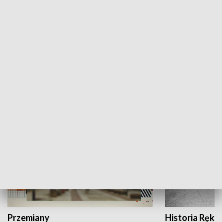
Moje miejsce
Winda region
HISTORIA
Przemiany
Historia Ręką