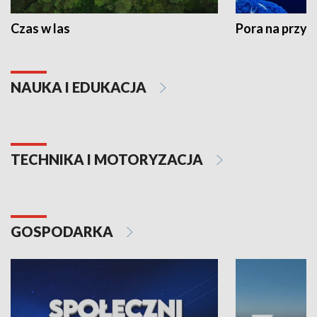
Czas w las
Pora na przyr
NAUKA I EDUKACJA
TECHNIKA I MOTORYZACJA
GOSPODARKA