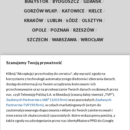
BIAŁYSTOK
/
BYDGOSZCZ
/
GDAŃSK
/
GORZÓW WLKP.
/
KATOWICE
/
KIELCE
/
KRAKÓW
/
LUBLIN
/
ŁÓDŹ
/
OLSZTYN
/
OPOLE
/
POZNAŃ
/
RZESZÓW
/
SZCZECIN
/
WARSZAWA
/
WROCŁAW
Szanujemy Twoją prywatność
Dołącz do nas:
Kliknij "Akceptuję i przechodzę do serwisu", aby wyrazić zgody na
korzystanie z technologii automatycznego śledzenia i zbierania danych,
TVP
dostęp do informacji na Twoim urządzeniu końcowym i ich
Abonament TVP
przechowywanie oraz na przetwarzanie Twoich danych osobowych przez
Regulamin TVP
nas, czyli Telewizję Polską S.A. w likwidacji (zwaną dalej również „TVP”),
Emisja w TVP
Zaufanych Partnerów z IAB* (1201 firm)
oraz pozostałych
Zaufanych
Polityka prywatności
Partnerów TVP (93 firm)
, w celach marketingowych (w tym do
Centrum informacji TVP
Moje zgody
zautomatyzowanego dopasowania reklam do Twoich zainteresowań i
mierzenia ich skuteczności) i pozostałych, które wskazujemy poniżej, a
Naziemna Telewizja Cyfrowa
Pomoc
także zgody na udostępnianie przez nas identyfikatora PPID do Google.
Sklep TVP
Biuro reklamy