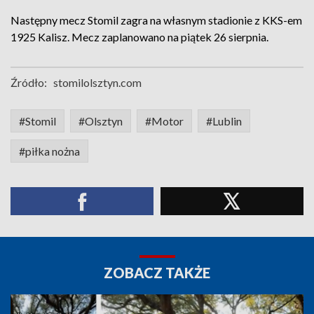
Następny mecz Stomil zagra na własnym stadionie z KKS-em
1925 Kalisz. Mecz zaplanowano na piątek 26 sierpnia.
Źródło:
stomilolsztyn.com
#Stomil
#Olsztyn
#Motor
#Lublin
#piłka nożna
ZOBACZ TAKŻE