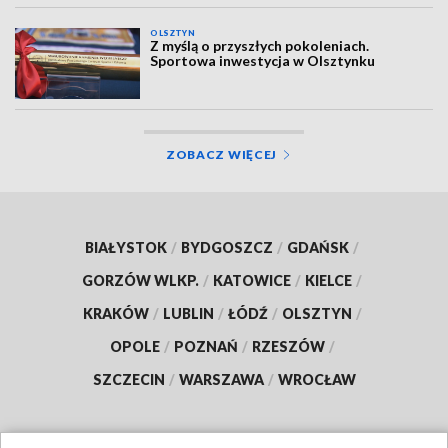
OLSZTYN
Z myślą o przyszłych pokoleniach.
Sportowa inwestycja w Olsztynku
ZOBACZ WIĘCEJ
BIAŁYSTOK
/
BYDGOSZCZ
/
GDAŃSK
/
GORZÓW WLKP.
/
KATOWICE
/
KIELCE
/
KRAKÓW
/
LUBLIN
/
ŁÓDŹ
/
OLSZTYN
/
OPOLE
/
POZNAŃ
/
RZESZÓW
/
SZCZECIN
/
WARSZAWA
/
WROCŁAW