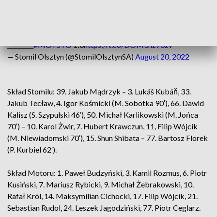
Niestety, przegrywamy wyjazdowe spotkanie z
@MotorLublin
i do Olsztyna wracamy bez punktów.
_________
#MOTSTO
1:0
https://t.co/DOM3hz70zv
— Stomil Olsztyn (@StomilOlsztynSA)
August 20, 2022
Skład Stomilu: 39. Jakub Mądrzyk – 3. Lukáš Kubáň, 33.
Jakub Tecław, 4. Igor Kośmicki (M. Sobotka 90′), 66. Dawid
Kalisz (S. Szypulski 46′), 50. Michał Karlikowski (M. Jońca
70′) – 10. Karol Żwir, 7. Hubert Krawczun, 11, Filip Wójcik
(M. Niewiadomski 70′), 15. Shun Shibata – 77. Bartosz Florek
(P. Kurbiel 62′).
Skład Motoru: 1. Paweł Budzyński, 3. Kamil Rozmus, 6. Piotr
Kusiński, 7. Mariusz Rybicki, 9. Michał Żebrakowski, 10.
Rafał Król, 14. Maksymilian Cichocki, 17. Filip Wójcik, 21.
Sebastian Rudol, 24. Leszek Jagodziński, 77. Piotr Ceglarz.