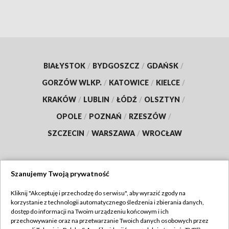
BIAŁYSTOK
/
BYDGOSZCZ
/
GDAŃSK
/
GORZÓW WLKP.
/
KATOWICE
/
KIELCE
/
KRAKÓW
/
LUBLIN
/
ŁÓDŹ
/
OLSZTYN
/
OPOLE
/
POZNAŃ
/
RZESZÓW
/
SZCZECIN
/
WARSZAWA
/
WROCŁAW
Szanujemy Twoją prywatność
Dołącz do nas:
Kliknij "Akceptuję i przechodzę do serwisu", aby wyrazić zgody na
korzystanie z technologii automatycznego śledzenia i zbierania danych,
TVP
dostęp do informacji na Twoim urządzeniu końcowym i ich
Abonament TVP
przechowywanie oraz na przetwarzanie Twoich danych osobowych przez
Regulamin TVP