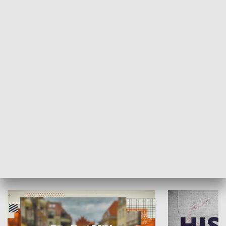
SPOŁECZEŃSTWO
Moje miejsce
Winda region
HISTORIA