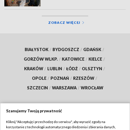
ZOBACZ WIĘCEJ
BIAŁYSTOK
/
BYDGOSZCZ
/
GDAŃSK
/
GORZÓW WLKP.
/
KATOWICE
/
KIELCE
/
KRAKÓW
/
LUBLIN
/
ŁÓDŹ
/
OLSZTYN
/
OPOLE
/
POZNAŃ
/
RZESZÓW
/
SZCZECIN
/
WARSZAWA
/
WROCŁAW
Szanujemy Twoją prywatność
Dołącz do nas:
Kliknij "Akceptuję i przechodzę do serwisu", aby wyrazić zgody na
korzystanie z technologii automatycznego śledzenia i zbierania danych,
TVP