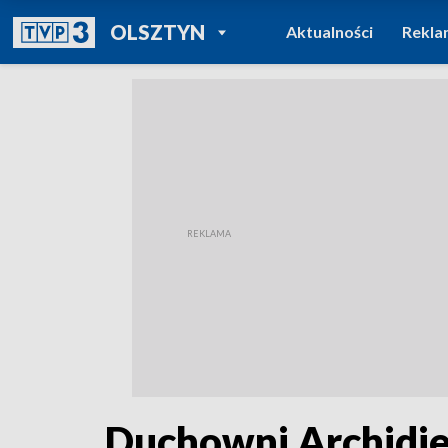
POWRÓT DO
OLSZTYN
Aktualności
Rekla
TVP REGIONY
Duchowni Archidie