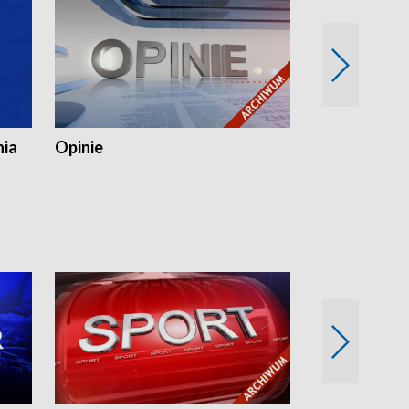
nia
Opinie
Opinie Elblą