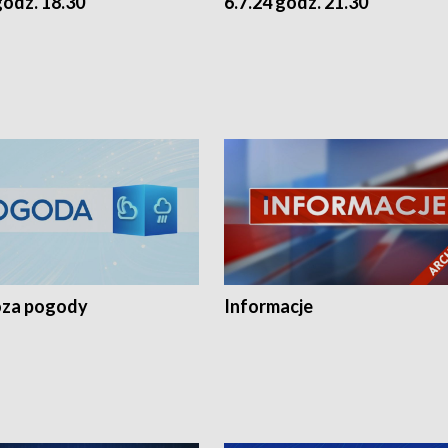
godz. 18.30
6.7.24 godz. 21.30
za pogody
Informacje