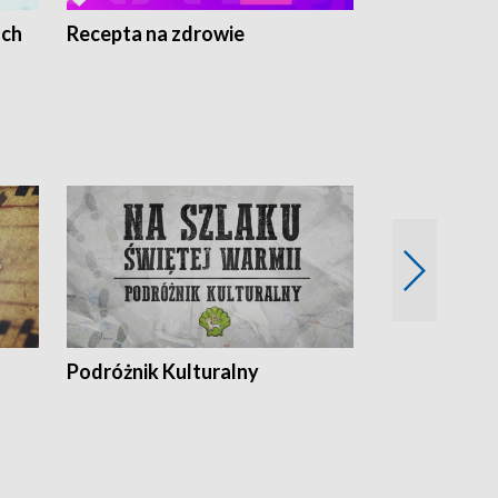
ach
Recepta na zdrowie
Wybieram z
Podróżnik Kulturalny
Okolice Szla