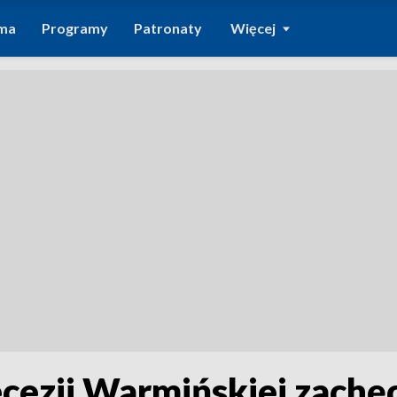
ma
Programy
Patronaty
Więcej
cezji Warmińskiej zachę