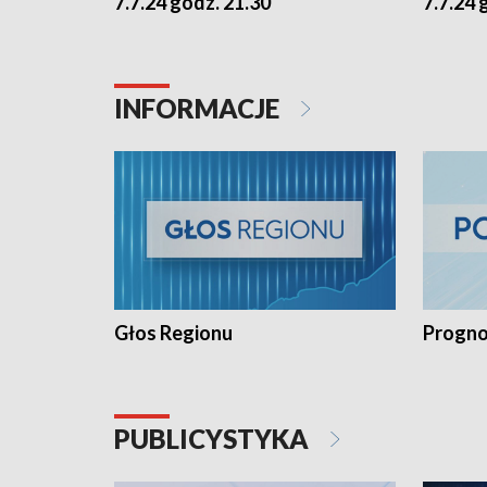
7.7.24 godz. 21.30
7.7.24 
INFORMACJE
Głos Regionu
Progno
PUBLICYSTYKA