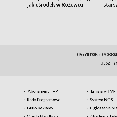
jak ośrodek w Różewcu
stars
pomaga uzależnionym
BIAŁYSTOK
/
BYDGO
OLSZTY
Abonament TVP
Emisja w TVP
Rada Programowa
System NOS
Biuro Reklamy
Ogłoszenie pr
Oferta Handlowa
Akademia Tele