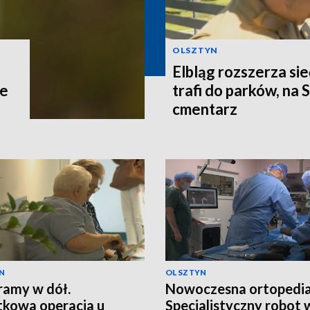
OLSZTYN
Elbląg rozszerza si
ce
trafi do parków, na 
cmentarz
N
OLSZTYN
ramy w dół.
Nowoczesna ortopedia
kowa operacja u
Specjalistyczny robot 