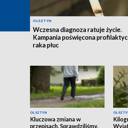
OLSZTYN
Wczesna diagnoza ratuje życie.
Kampania poświęcona profilakty
raka płuc
OLSZTYN
OLSZTY
Kluczowa zmiana w
Kilog
przepisach. Sprawdziliśmy,
Wyjąt