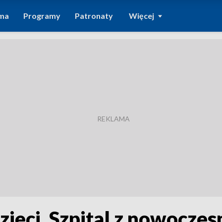
ma
Programy
Patronaty
Więcej
zieci. Szpital z nowocz