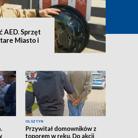
eć AED. Sprzęt
Stare Miasto i
OLSZTYN
.
Przywitał domowników z
w
toporem w ręku. Do akcji