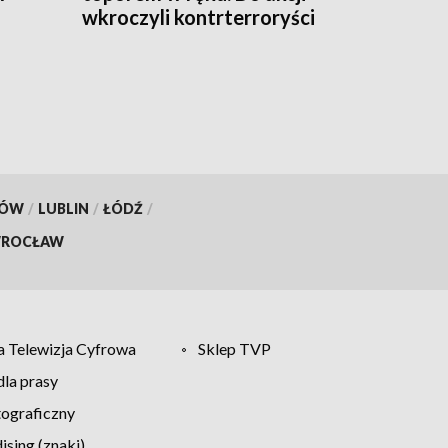
wkroczyli kontrterroryści
KÓW
/
LUBLIN
/
ŁÓDŹ
/
ROCŁAW
 Telewizja Cyfrowa
Sklep TVP
la prasy
tograficzny
sing (znaki)