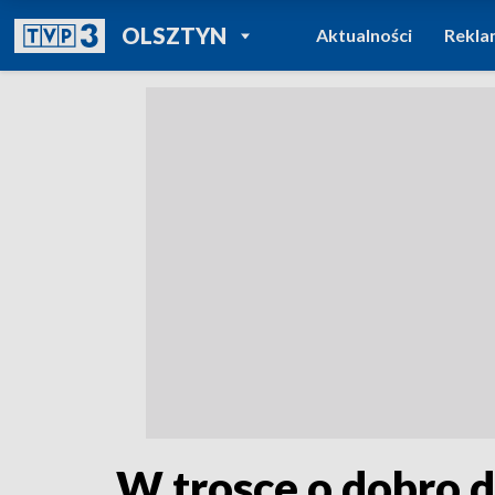
POWRÓT DO
OLSZTYN
Aktualności
Rekla
TVP REGIONY
W trosce o dobro d