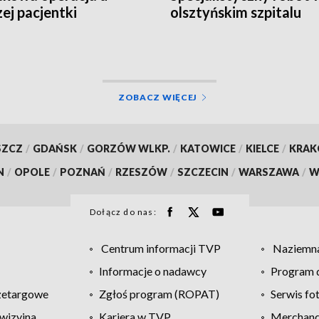
zej pacjentki
olsztyńskim szpitalu
ZOBACZ WIĘCEJ
SZCZ
/
GDAŃSK
/
GORZÓW WLKP.
/
KATOWICE
/
KIELCE
/
KRA
N
/
OPOLE
/
POZNAŃ
/
RZESZÓW
/
SZCZECIN
/
WARSZAWA
/
W
Dołącz do nas:
Centrum informacji TVP
Naziemna
Informacje o nadawcy
Program d
zetargowe
Zgłoś program (ROPAT)
Serwis fo
wizyjna
Kariera w TVP
Merchandi