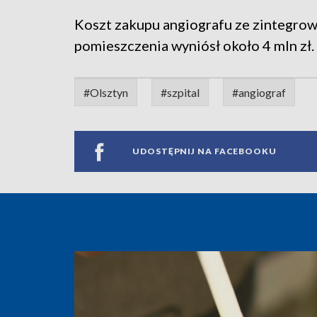
Koszt zakupu angiografu ze zintegr
pomieszczenia wyniósł około 4 mln zł.
#Olsztyn
#szpital
#angiograf
UDOSTĘPNIJ NA FACEBOOKU