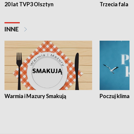
20 lat TVP3 Olsztyn
Trzecia fala -
INNE
Warmia i Mazury Smakują
Poczuj klimat