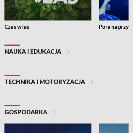
Czas w las
Pora na przyr
NAUKA I EDUKACJA
TECHNIKA I MOTORYZACJA
GOSPODARKA