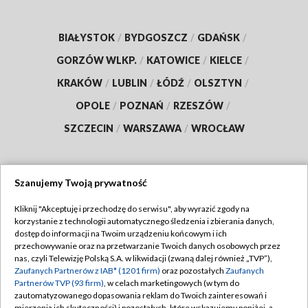
BIAŁYSTOK
/
BYDGOSZCZ
/
GDAŃSK
/
GORZÓW WLKP.
/
KATOWICE
/
KIELCE
/
KRAKÓW
/
LUBLIN
/
ŁÓDŹ
/
OLSZTYN
/
OPOLE
/
POZNAŃ
/
RZESZÓW
/
SZCZECIN
/
WARSZAWA
/
WROCŁAW
Szanujemy Twoją prywatność
Dołącz do nas:
Kliknij "Akceptuję i przechodzę do serwisu", aby wyrazić zgody na
korzystanie z technologii automatycznego śledzenia i zbierania danych,
TVP
dostęp do informacji na Twoim urządzeniu końcowym i ich
Abonament TVP
przechowywanie oraz na przetwarzanie Twoich danych osobowych przez
Regulamin TVP
nas, czyli Telewizję Polską S.A. w likwidacji (zwaną dalej również „TVP”),
Emisja w TVP
Zaufanych Partnerów z IAB* (1201 firm)
oraz pozostałych
Zaufanych
Polityka prywatności
Partnerów TVP (93 firm)
, w celach marketingowych (w tym do
Centrum informacji TVP
Moje zgody
zautomatyzowanego dopasowania reklam do Twoich zainteresowań i
mierzenia ich skuteczności) i pozostałych, które wskazujemy poniżej, a