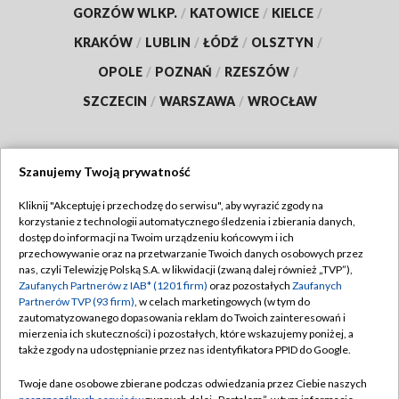
GORZÓW WLKP.
/
KATOWICE
/
KIELCE
/
KRAKÓW
/
LUBLIN
/
ŁÓDŹ
/
OLSZTYN
/
OPOLE
/
POZNAŃ
/
RZESZÓW
/
SZCZECIN
/
WARSZAWA
/
WROCŁAW
Szanujemy Twoją prywatność
Dołącz do nas:
Kliknij "Akceptuję i przechodzę do serwisu", aby wyrazić zgody na
korzystanie z technologii automatycznego śledzenia i zbierania danych,
TVP
dostęp do informacji na Twoim urządzeniu końcowym i ich
Abonament TVP
przechowywanie oraz na przetwarzanie Twoich danych osobowych przez
Regulamin TVP
nas, czyli Telewizję Polską S.A. w likwidacji (zwaną dalej również „TVP”),
Emisja w TVP
Polityka prywatności
Zaufanych Partnerów z IAB* (1201 firm)
oraz pozostałych
Zaufanych
Partnerów TVP (93 firm)
, w celach marketingowych (w tym do
Centrum informacji TVP
Moje zgody
zautomatyzowanego dopasowania reklam do Twoich zainteresowań i
mierzenia ich skuteczności) i pozostałych, które wskazujemy poniżej, a
Naziemna Telewizja Cyfrowa
Pomoc
także zgody na udostępnianie przez nas identyfikatora PPID do Google.
Sklep TVP
Biuro reklamy
Twoje dane osobowe zbierane podczas odwiedzania przez Ciebie naszych
Rada Programowa