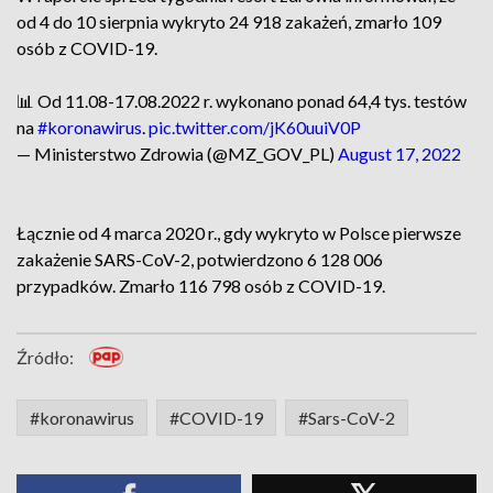
od 4 do 10 sierpnia wykryto 24 918 zakażeń, zmarło 109
osób z COVID-19.
📊 Od 11.08-17.08.2022 r. wykonano ponad 64,4 tys. testów
na
#koronawirus
.
pic.twitter.com/jK60uuiV0P
— Ministerstwo Zdrowia (@MZ_GOV_PL)
August 17, 2022
Łącznie od 4 marca 2020 r., gdy wykryto w Polsce pierwsze
zakażenie SARS-CoV-2, potwierdzono 6 128 006
przypadków. Zmarło 116 798 osób z COVID-19.
Źródło:
#koronawirus
#COVID-19
#Sars-CoV-2