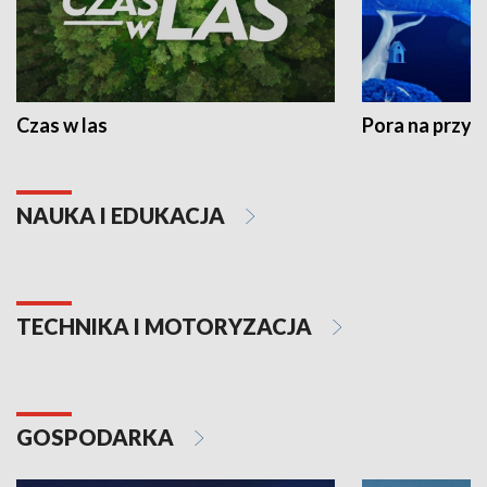
Czas w las
Pora na przyr
NAUKA I EDUKACJA
TECHNIKA I MOTORYZACJA
GOSPODARKA