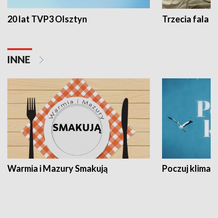
20 lat TVP3 Olsztyn
Trzecia fala -
INNE
Warmia i Mazury Smakują
Poczuj klimat