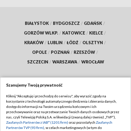
BIAŁYSTOK
/
BYDGOSZCZ
/
GDAŃSK
/
GORZÓW WLKP.
/
KATOWICE
/
KIELCE
/
KRAKÓW
/
LUBLIN
/
ŁÓDŹ
/
OLSZTYN
/
OPOLE
/
POZNAŃ
/
RZESZÓW
/
SZCZECIN
/
WARSZAWA
/
WROCŁAW
Szanujemy Twoją prywatność
Dołącz do nas:
Kliknij "Akceptuję i przechodzę do serwisu", aby wyrazić zgody na
korzystanie z technologii automatycznego śledzenia i zbierania danych,
TVP
dostęp do informacji na Twoim urządzeniu końcowym i ich
Abonament TVP
przechowywanie oraz na przetwarzanie Twoich danych osobowych przez
Regulamin TVP
nas, czyli Telewizję Polską S.A. w likwidacji (zwaną dalej również „TVP”),
Emisja w TVP
Zaufanych Partnerów z IAB* (1201 firm)
oraz pozostałych
Zaufanych
Polityka prywatności
Partnerów TVP (93 firm)
, w celach marketingowych (w tym do
Centrum informacji TVP