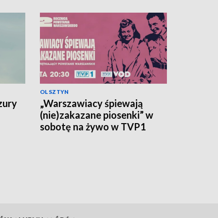
OLSZTYN
zury
„Warszawiacy śpiewają
(nie)zakazane piosenki” w
sobotę na żywo w TVP1