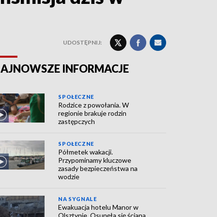
UDOSTĘPNIJ:
AJNOWSZE INFORMACJE
SPOŁECZNE
Rodzice z powołania. W
regionie brakuje rodzin
zastępczych
SPOŁECZNE
Półmetek wakacji.
Przypominamy kluczowe
zasady bezpieczeństwa na
wodzie
NA SYGNALE
Ewakuacja hotelu Manor w
Olsztynie. Osunęła się ściana