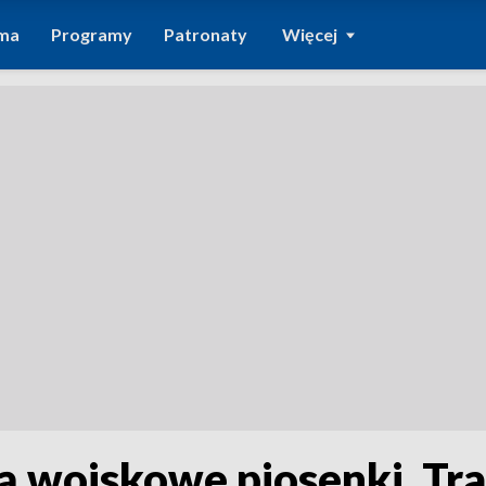
ma
Programy
Patronaty
Więcej
 wojskowe piosenki. Tra