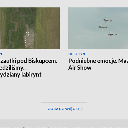
N
OLSZTYN
 zaułki pod Biskupcem.
Podniebne emocje. Ma
dziliśmy...
Air Show
ydziany labirynt
ZOBACZ WIĘCEJ