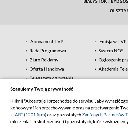
BIAŁYSTOK
/
BYDGO
OLSZTY
Abonament TVP
Emisja w TVP
Rada Programowa
System NOS
Biuro Reklamy
Ogłoszenie pr
Oferta Handlowa
Akademia Tele
Telegazeta ogłoszenia
Szanujemy Twoją prywatność
Regulamin TVP
Kliknij "Akceptuję i przechodzę do serwisu", aby wyrazić zg
końcowym i ich przechowywanie oraz na przetwarzanie Twoich
z IAB* (1201 firm)
oraz pozostałych
Zaufanych Partnerów T
mierzenia ich skuteczności) i pozostałych, które wskazujemy