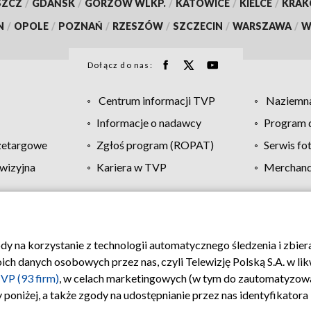
SZCZ
/
GDAŃSK
/
GORZÓW WLKP.
/
KATOWICE
/
KIELCE
/
KRA
N
/
OPOLE
/
POZNAŃ
/
RZESZÓW
/
SZCZECIN
/
WARSZAWA
/
W
Dołącz do nas:
Centrum informacji TVP
Naziemna
Informacje o nadawcy
Program d
zetargowe
Zgłoś program (ROPAT)
Serwis fo
wizyjna
Kariera w TVP
Merchandi
Polityka prywatności
Moje zgody
Pomoc
Biuro re
ody na korzystanie z technologii automatycznego śledzenia i zbie
 danych osobowych przez nas, czyli Telewizję Polską S.A. w likw
VP (93 firm)
, w celach marketingowych (w tym do zautomatyzow
 poniżej, a także zgody na udostępnianie przez nas identyfikator