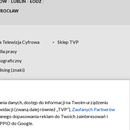
KÓW
/
LUBLIN
/
ŁÓDŹ
/
ROCŁAW
 Telewizja Cyfrowa
Sklep TVP
la prasy
tograficzny
sing (znaki)
klamy
Kontakt
rania danych, dostęp do informacji na Twoim urządzeniu
idacji (zwaną dalej również „TVP”),
Zaufanych Partnerów
anego dopasowania reklam do Twoich zainteresowań i
a PPID do Google.