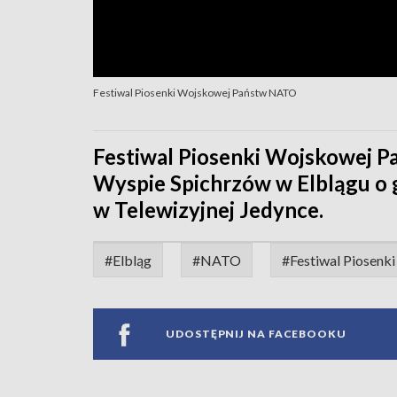
Festiwal Piosenki Wojskowej Państw NATO
Festiwal Piosenki Wojskowej P
Wyspie Spichrzów w Elblągu o 
w Telewizyjnej Jedynce.
#Elbląg
#NATO
#Festiwal Piosenk
UDOSTĘPNIJ NA FACEBOOKU