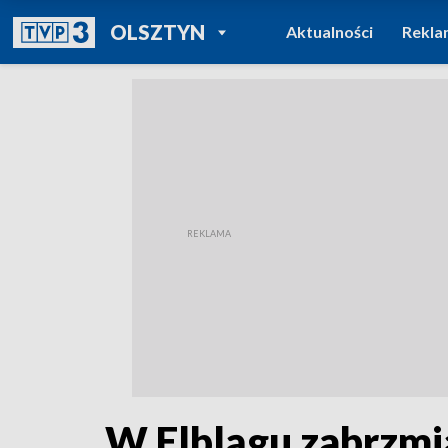
POWRÓT DO
OLSZTYN
Aktualności
Rekla
TVP REGIONY
W Elblągu zabrzmią