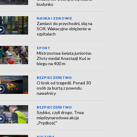
budynku
NAUKA I ZDROWIE
Zamiast do przychodni, idą na
SOR. Wakacyjne oblężenie w
szpitalach
SPORT
Mistrzostwa świata juniorów.
Złoty medal Anastazji Kuś w
biegu na 400 m
BEZPIECZEŃSTWO
O krok od tragedii. Ponad 30
osób za burtą z powodu
nawałnicy
BEZPIECZEŃSTWO
Szybko, czyli drogo. Trwa
międzynarodowa akcja
„Prędkość"
KULTURA