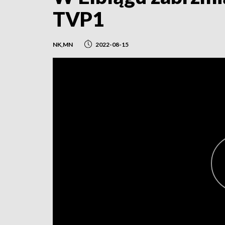
TVP1
NK,MN
2022-08-15