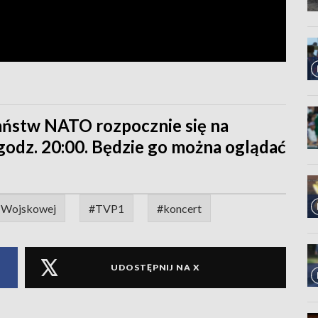
aństw NATO rozpocznie się na
godz. 20:00. Będzie go można oglądać
i Wojskowej
#TVP1
#koncert
UDOSTĘPNIJ NA X