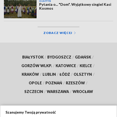
OLSZTYN
Pytania o... "Dom". Wyjątkowy singiel Kasi
Kosmos
ZOBACZ WIĘCEJ
BIAŁYSTOK
/
BYDGOSZCZ
/
GDAŃSK
/
GORZÓW WLKP.
/
KATOWICE
/
KIELCE
/
KRAKÓW
/
LUBLIN
/
ŁÓDŹ
/
OLSZTYN
/
OPOLE
/
POZNAŃ
/
RZESZÓW
/
SZCZECIN
/
WARSZAWA
/
WROCŁAW
Szanujemy Twoją prywatność
Dołącz do nas: