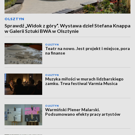
OLSZTYN
Sprawdź „Widok z góry”. Wystawa dzieł Stefana Knappa
w Galerii Sztuki BWA w Olsztynie
OLSZTYN
Teatr na nowo. Jest projekt i miejsce, pora
na finanse
OLSZTYN
Muzyka miłości w murach lidzbarskiego
zamku. Trwa festiwal Varmia Musica
OLSZTYN
Warmiński Plener Malarski.
Podsumowano efekty pracy artystów