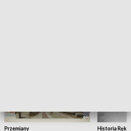
Moje miejsce
Winda region
HISTORIA
Przemiany
Historia Ręką