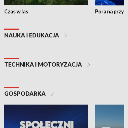
Czas w las
Pora na przyr
NAUKA I EDUKACJA
TECHNIKA I MOTORYZACJA
GOSPODARKA