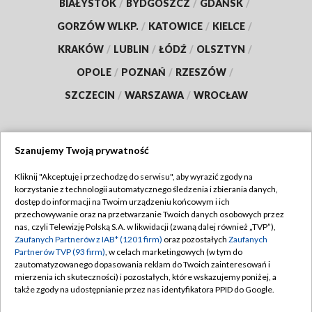
BIAŁYSTOK
/
BYDGOSZCZ
/
GDAŃSK
/
GORZÓW WLKP.
/
KATOWICE
/
KIELCE
/
KRAKÓW
/
LUBLIN
/
ŁÓDŹ
/
OLSZTYN
/
OPOLE
/
POZNAŃ
/
RZESZÓW
/
SZCZECIN
/
WARSZAWA
/
WROCŁAW
Szanujemy Twoją prywatność
Dołącz do nas:
Kliknij "Akceptuję i przechodzę do serwisu", aby wyrazić zgody na
korzystanie z technologii automatycznego śledzenia i zbierania danych,
TVP
dostęp do informacji na Twoim urządzeniu końcowym i ich
Abonament TVP
przechowywanie oraz na przetwarzanie Twoich danych osobowych przez
Regulamin TVP
nas, czyli Telewizję Polską S.A. w likwidacji (zwaną dalej również „TVP”),
Emisja w TVP
Zaufanych Partnerów z IAB* (1201 firm)
oraz pozostałych
Zaufanych
Polityka prywatności
Partnerów TVP (93 firm)
, w celach marketingowych (w tym do
Centrum informacji TVP
Moje zgody
zautomatyzowanego dopasowania reklam do Twoich zainteresowań i
mierzenia ich skuteczności) i pozostałych, które wskazujemy poniżej, a
Naziemna Telewizja Cyfrowa
Pomoc
także zgody na udostępnianie przez nas identyfikatora PPID do Google.
Sklep TVP
Biuro reklamy