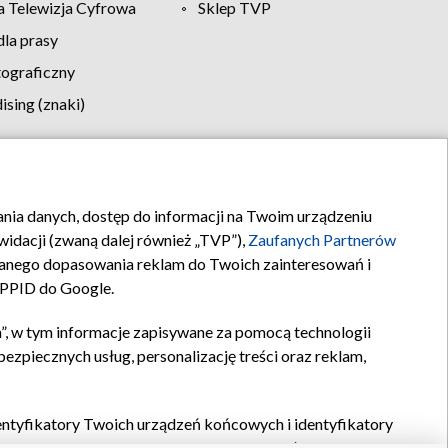
 Telewizja Cyfrowa
Sklep TVP
la prasy
tograficzny
sing (znaki)
klamy
Kontakt
rania danych, dostęp do informacji na Twoim urządzeniu
idacji (zwaną dalej również „TVP”),
Zaufanych Partnerów
anego dopasowania reklam do Twoich zainteresowań i
a PPID do Google.
”, w tym informacje zapisywane za pomocą technologii
zpiecznych usług, personalizację treści oraz reklam,
identyfikatory Twoich urządzeń końcowych i identyfikatory
P,
Zaufanych Partnerów z IAB
oraz pozostałych
Zaufanych