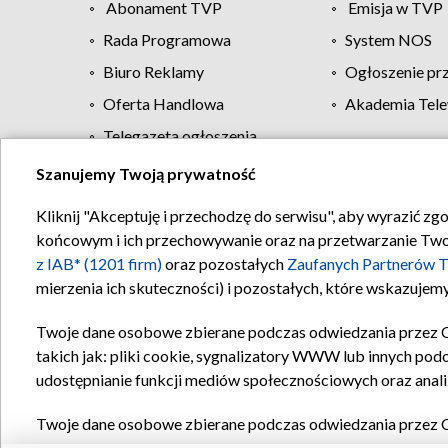
Abonament TVP
Emisja w TVP
Rada Programowa
System NOS
Biuro Reklamy
Ogłoszenie pr
Oferta Handlowa
Akademia Tele
Telegazeta ogłoszenia
Szanujemy Twoją prywatność
Regulamin TVP
Kliknij "Akceptuję i przechodzę do serwisu", aby wyrazić zg
końcowym i ich przechowywanie oraz na przetwarzanie Twoich
z IAB* (1201 firm)
oraz pozostałych
Zaufanych Partnerów T
mierzenia ich skuteczności) i pozostałych, które wskazujemy
Twoje dane osobowe zbierane podczas odwiedzania przez 
takich jak: pliki cookie, sygnalizatory WWW lub innych pod
udostępnianie funkcji mediów społecznościowych oraz anali
Twoje dane osobowe zbierane podczas odwiedzania przez 
plików cookie, informacje o Twoich wyszukiwaniach w serwi