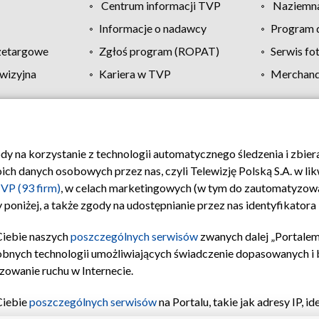
Centrum informacji TVP
Naziemna
Informacje o nadawcy
Program d
zetargowe
Zgłoś program (ROPAT)
Serwis fo
wizyjna
Kariera w TVP
Merchandi
Polityka prywatności
Moje zgody
Pomoc
Biuro re
ody na korzystanie z technologii automatycznego śledzenia i zbie
 danych osobowych przez nas, czyli Telewizję Polską S.A. w likw
VP (93 firm)
, w celach marketingowych (w tym do zautomatyzow
 poniżej, a także zgody na udostępnianie przez nas identyfikator
Ciebie naszych
poszczególnych serwisów
zwanych dalej „Portalem
obnych technologii umożliwiających świadczenie dopasowanych i be
zowanie ruchu w Internecie.
Ciebie
poszczególnych serwisów
na Portalu, takie jak adresy IP, 
sach Portalu czy historia odwiedzin będą przetwarzane przez TV