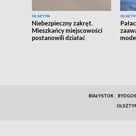
OLSZTYN
OLSZTY
Niebezpieczny zakręt.
Pałac
Mieszkańcy miejscowości
zaaw
postanowili działać
moder
BIAŁYSTOK
/
BYDGO
OLSZTY