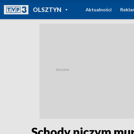
POWRÓT DO
OLSZTYN
Aktualności
Rekla
TVP REGIONY
Schody niczym mur