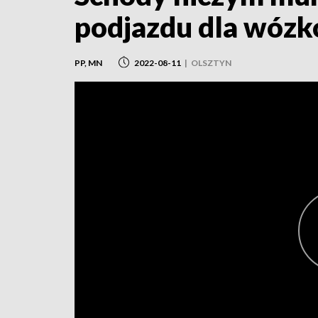
podjazdu dla wóz
PP, MN
2022-08-11
|
OLSZTYN