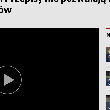
ków
N