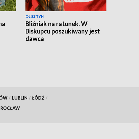
OLSZTYN
na
Bliźniak na ratunek. W
Biskupcu poszukiwany jest
dawca
KÓW
/
LUBLIN
/
ŁÓDŹ
/
ROCŁAW