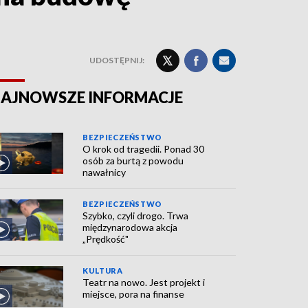
UDOSTĘPNIJ:
AJNOWSZE INFORMACJE
BEZPIECZEŃSTWO
O krok od tragedii. Ponad 30
osób za burtą z powodu
nawałnicy
BEZPIECZEŃSTWO
Szybko, czyli drogo. Trwa
międzynarodowa akcja
„Prędkość"
KULTURA
Teatr na nowo. Jest projekt i
miejsce, pora na finanse