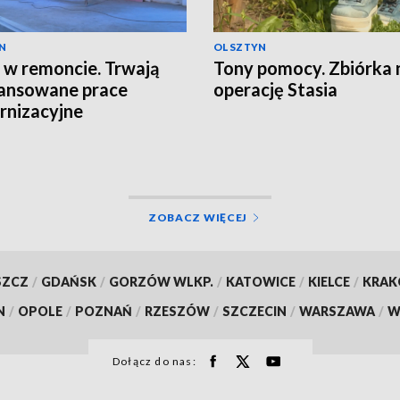
N
OLSZTYN
 w remoncie. Trwają
Tony pomocy. Zbiórka 
ansowane prace
operację Stasia
nizacyjne
ZOBACZ WIĘCEJ
SZCZ
/
GDAŃSK
/
GORZÓW WLKP.
/
KATOWICE
/
KIELCE
/
KRA
N
/
OPOLE
/
POZNAŃ
/
RZESZÓW
/
SZCZECIN
/
WARSZAWA
/
W
Dołącz do nas: