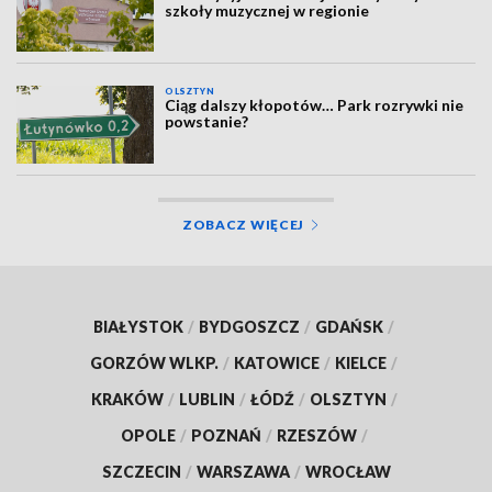
szkoły muzycznej w regionie
OLSZTYN
Ciąg dalszy kłopotów… Park rozrywki nie
powstanie?
ZOBACZ WIĘCEJ
BIAŁYSTOK
/
BYDGOSZCZ
/
GDAŃSK
/
GORZÓW WLKP.
/
KATOWICE
/
KIELCE
/
KRAKÓW
/
LUBLIN
/
ŁÓDŹ
/
OLSZTYN
/
OPOLE
/
POZNAŃ
/
RZESZÓW
/
SZCZECIN
/
WARSZAWA
/
WROCŁAW