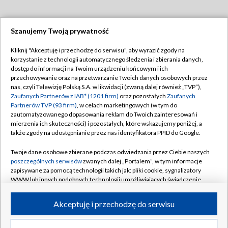
Szanujemy Twoją prywatność
Dołącz do nas:
Kliknij "Akceptuję i przechodzę do serwisu", aby wyrazić zgody na
korzystanie z technologii automatycznego śledzenia i zbierania danych,
TVP
dostęp do informacji na Twoim urządzeniu końcowym i ich
Abonament TVP
przechowywanie oraz na przetwarzanie Twoich danych osobowych przez
Regulamin TVP
nas, czyli Telewizję Polską S.A. w likwidacji (zwaną dalej również „TVP”),
Emisja w TVP
Polityka prywatności
Zaufanych Partnerów z IAB* (1201 firm)
oraz pozostałych
Zaufanych
Partnerów TVP (93 firm)
, w celach marketingowych (w tym do
Centrum informacji TVP
Moje zgody
zautomatyzowanego dopasowania reklam do Twoich zainteresowań i
mierzenia ich skuteczności) i pozostałych, które wskazujemy poniżej, a
Naziemna Telewizja Cyfrowa
Pomoc
także zgody na udostępnianie przez nas identyfikatora PPID do Google.
Sklep TVP
Biuro reklamy
Twoje dane osobowe zbierane podczas odwiedzania przez Ciebie naszych
Rada Programowa
Kontakt
poszczególnych serwisów
zwanych dalej „Portalem”, w tym informacje
zapisywane za pomocą technologii takich jak: pliki cookie, sygnalizatory
System NOS
WWW lub innych podobnych technologii umożliwiających świadczenie
dopasowanych i bezpiecznych usług, personalizację treści oraz reklam,
Informacje o nadawcy
Kanały
udostępnianie funkcji mediów społecznościowych oraz analizowanie
Akceptuję i przechodzę do serwisu
ruchu w Internecie.
Program dla prasy
©2026 Telewizja Polska S.A. w likwidacji
Biuro Reklamy
Twoje dane osobowe zbierane podczas odwiedzania przez Ciebie