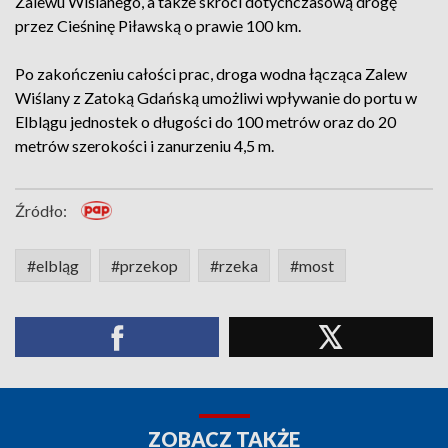
Zalewu Wiślanego, a także skróci dotychczasową drogę
przez Cieśninę Piławską o prawie 100 km.
Po zakończeniu całości prac, droga wodna łącząca Zalew
Wiślany z Zatoką Gdańską umożliwi wpływanie do portu w
Elblągu jednostek o długości do 100 metrów oraz do 20
metrów szerokości i zanurzeniu 4,5 m.
Źródło:
#elbląg
#przekop
#rzeka
#most
ZOBACZ TAKŻE