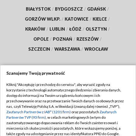
BIAŁYSTOK
/
BYDGOSZCZ
/
GDAŃSK
/
GORZÓW WLKP.
/
KATOWICE
/
KIELCE
/
KRAKÓW
/
LUBLIN
/
ŁÓDŹ
/
OLSZTYN
/
OPOLE
/
POZNAŃ
/
RZESZÓW
/
SZCZECIN
/
WARSZAWA
/
WROCŁAW
Szanujemy Twoją prywatność
Dołącz do nas:
Kliknij "Akceptuję i przechodzę do serwisu", aby wyrazić zgody na
korzystanie z technologii automatycznego śledzenia i zbierania danych,
TVP
dostęp do informacji na Twoim urządzeniu końcowym i ich
Abonament TVP
przechowywanie oraz na przetwarzanie Twoich danych osobowych przez
Regulamin TVP
nas, czyli Telewizję Polską S.A. w likwidacji (zwaną dalej również „TVP”),
Emisja w TVP
Zaufanych Partnerów z IAB* (1201 firm)
oraz pozostałych
Zaufanych
Polityka prywatności
Partnerów TVP (93 firm)
, w celach marketingowych (w tym do
Centrum informacji TVP
Moje zgody
zautomatyzowanego dopasowania reklam do Twoich zainteresowań i
mierzenia ich skuteczności) i pozostałych, które wskazujemy poniżej, a
Naziemna Telewizja Cyfrowa
Pomoc
także zgody na udostępnianie przez nas identyfikatora PPID do Google.