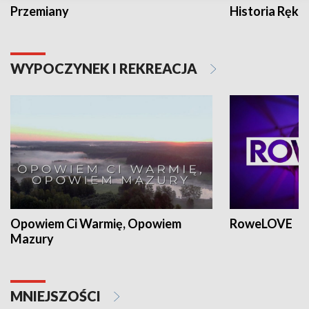
Przemiany
Historia Ręką
WYPOCZYNEK I REKREACJA
Opowiem Ci Warmię, Opowiem
RoweLOVE
Mazury
MNIEJSZOŚCI