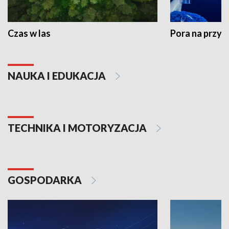
Czas w las
Pora na przyr
NAUKA I EDUKACJA
TECHNIKA I MOTORYZACJA
GOSPODARKA