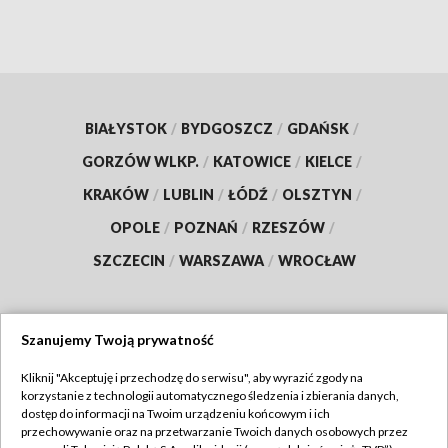
BIAŁYSTOK
/
BYDGOSZCZ
/
GDAŃSK
/
GORZÓW WLKP.
/
KATOWICE
/
KIELCE
/
KRAKÓW
/
LUBLIN
/
ŁÓDŹ
/
OLSZTYN
/
OPOLE
/
POZNAŃ
/
RZESZÓW
/
SZCZECIN
/
WARSZAWA
/
WROCŁAW
Szanujemy Twoją prywatność
Dołącz do nas:
Kliknij "Akceptuję i przechodzę do serwisu", aby wyrazić zgody na
korzystanie z technologii automatycznego śledzenia i zbierania danych,
TVP
dostęp do informacji na Twoim urządzeniu końcowym i ich
Abonament TVP
przechowywanie oraz na przetwarzanie Twoich danych osobowych przez
Regulamin TVP