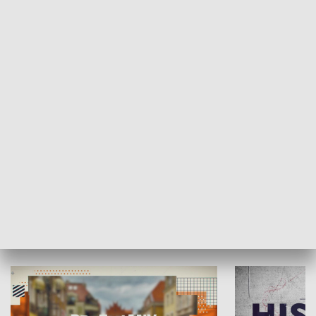
SPOŁECZEŃSTWO
Moje miejsce
Winda region
HISTORIA