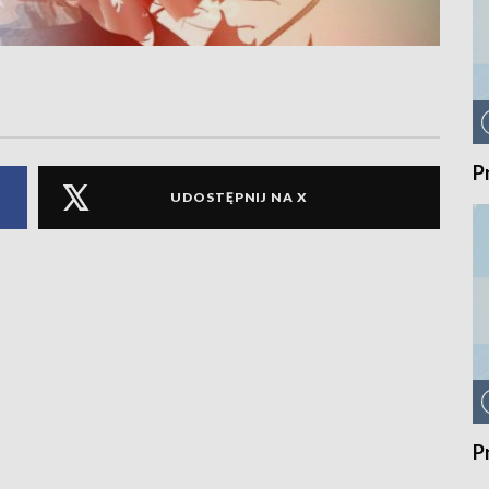
P
UDOSTĘPNIJ NA X
P