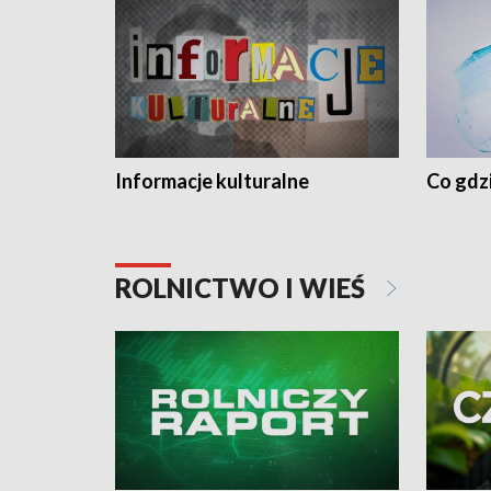
Informacje kulturalne
Co gdzi
ROLNICTWO I WIEŚ