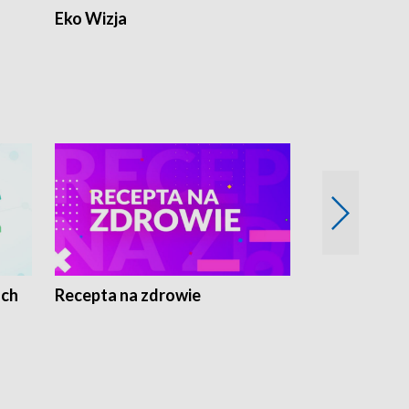
Eko Wizja
ach
Recepta na zdrowie
Wybieram z