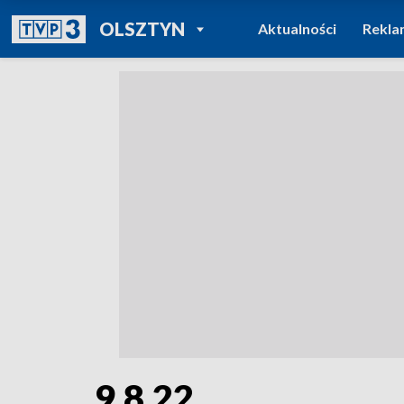
POWRÓT DO
OLSZTYN
Aktualności
Rekla
TVP REGIONY
9.8.22