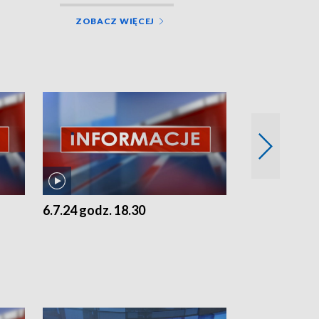
ZOBACZ WIĘCEJ
6.7.24 godz. 18.30
5.7.24 godz. 