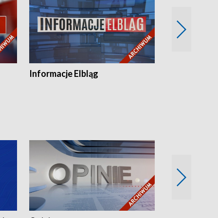
Informacje Elbląg
Wstaje nowy