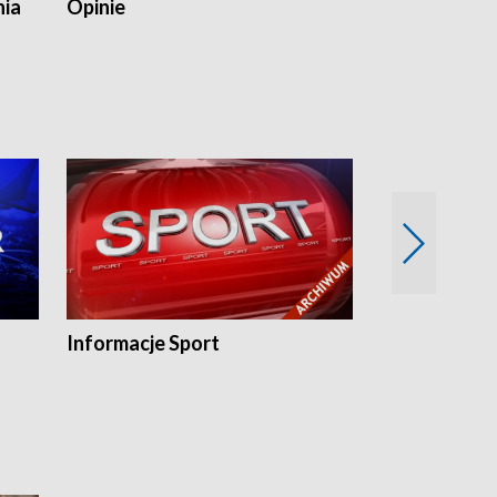
nia
Opinie
Opinie Elblą
Informacje Sport
Flesz sport