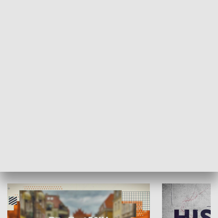
SPOŁECZEŃSTWO
Moje miejsce
Winda region
HISTORIA