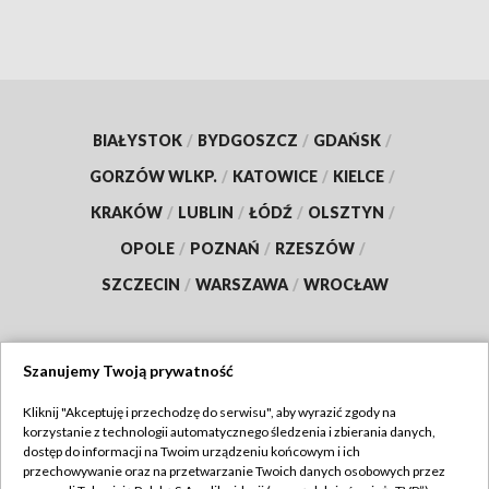
BIAŁYSTOK
/
BYDGOSZCZ
/
GDAŃSK
/
GORZÓW WLKP.
/
KATOWICE
/
KIELCE
/
KRAKÓW
/
LUBLIN
/
ŁÓDŹ
/
OLSZTYN
/
OPOLE
/
POZNAŃ
/
RZESZÓW
/
SZCZECIN
/
WARSZAWA
/
WROCŁAW
Szanujemy Twoją prywatność
Dołącz do nas:
Kliknij "Akceptuję i przechodzę do serwisu", aby wyrazić zgody na
korzystanie z technologii automatycznego śledzenia i zbierania danych,
TVP
dostęp do informacji na Twoim urządzeniu końcowym i ich
Abonament TVP
przechowywanie oraz na przetwarzanie Twoich danych osobowych przez
Regulamin TVP