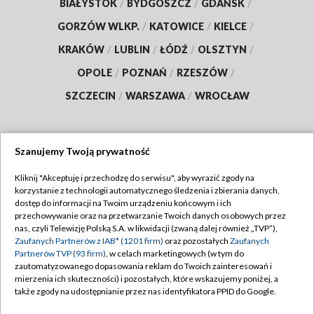
BIAŁYSTOK
/
BYDGOSZCZ
/
GDAŃSK
/
GORZÓW WLKP.
/
KATOWICE
/
KIELCE
/
KRAKÓW
/
LUBLIN
/
ŁÓDŹ
/
OLSZTYN
/
OPOLE
/
POZNAŃ
/
RZESZÓW
/
SZCZECIN
/
WARSZAWA
/
WROCŁAW
Szanujemy Twoją prywatność
Dołącz do nas:
Kliknij "Akceptuję i przechodzę do serwisu", aby wyrazić zgody na
korzystanie z technologii automatycznego śledzenia i zbierania danych,
TVP
dostęp do informacji na Twoim urządzeniu końcowym i ich
Abonament TVP
przechowywanie oraz na przetwarzanie Twoich danych osobowych przez
Regulamin TVP
nas, czyli Telewizję Polską S.A. w likwidacji (zwaną dalej również „TVP”),
Emisja w TVP
Zaufanych Partnerów z IAB* (1201 firm)
oraz pozostałych
Zaufanych
Polityka prywatności
Partnerów TVP (93 firm)
, w celach marketingowych (w tym do
Centrum informacji TVP
Moje zgody
zautomatyzowanego dopasowania reklam do Twoich zainteresowań i
mierzenia ich skuteczności) i pozostałych, które wskazujemy poniżej, a
Naziemna Telewizja Cyfrowa
Pomoc
także zgody na udostępnianie przez nas identyfikatora PPID do Google.
Sklep TVP
Biuro reklamy