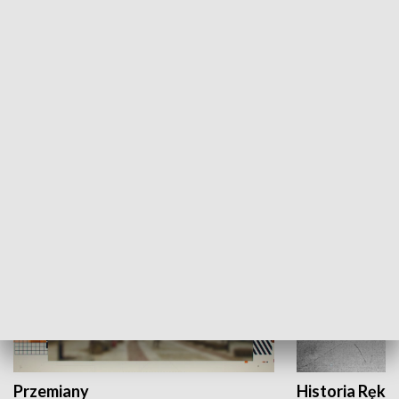
Moje miejsce
Winda region
HISTORIA
Przemiany
Historia Ręką