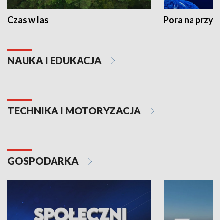
Czas w las
Pora na przyr
NAUKA I EDUKACJA
TECHNIKA I MOTORYZACJA
GOSPODARKA