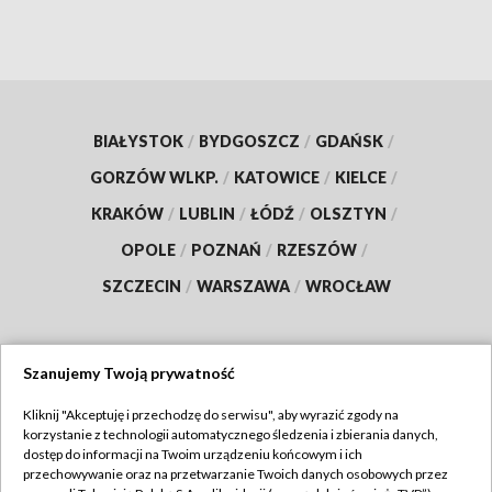
BIAŁYSTOK
/
BYDGOSZCZ
/
GDAŃSK
/
GORZÓW WLKP.
/
KATOWICE
/
KIELCE
/
KRAKÓW
/
LUBLIN
/
ŁÓDŹ
/
OLSZTYN
/
OPOLE
/
POZNAŃ
/
RZESZÓW
/
SZCZECIN
/
WARSZAWA
/
WROCŁAW
Szanujemy Twoją prywatność
Dołącz do nas:
Kliknij "Akceptuję i przechodzę do serwisu", aby wyrazić zgody na
korzystanie z technologii automatycznego śledzenia i zbierania danych,
TVP
dostęp do informacji na Twoim urządzeniu końcowym i ich
Abonament TVP
przechowywanie oraz na przetwarzanie Twoich danych osobowych przez
Regulamin TVP