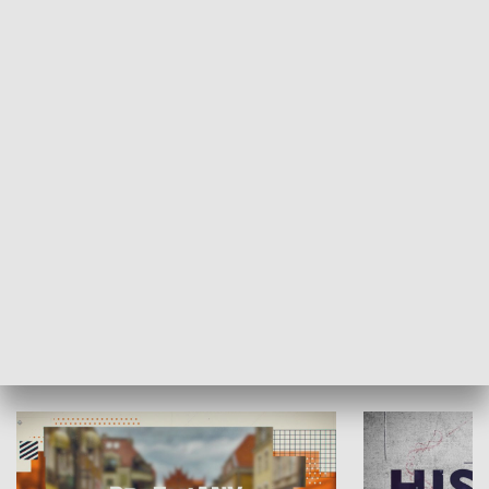
SPOŁECZEŃSTWO
Moje miejsce
Winda region
HISTORIA