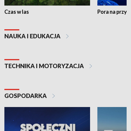
Czas w las
Pora na przyr
NAUKA I EDUKACJA
TECHNIKA I MOTORYZACJA
GOSPODARKA