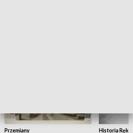
Moje miejsce
Winda region
HISTORIA
Przemiany
Historia Ręką