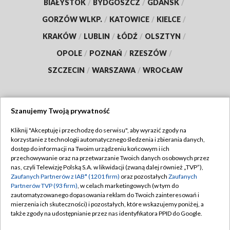
BIAŁYSTOK
/
BYDGOSZCZ
/
GDAŃSK
/
GORZÓW WLKP.
/
KATOWICE
/
KIELCE
/
KRAKÓW
/
LUBLIN
/
ŁÓDŹ
/
OLSZTYN
/
OPOLE
/
POZNAŃ
/
RZESZÓW
/
SZCZECIN
/
WARSZAWA
/
WROCŁAW
Szanujemy Twoją prywatność
Dołącz do nas:
Kliknij "Akceptuję i przechodzę do serwisu", aby wyrazić zgody na
korzystanie z technologii automatycznego śledzenia i zbierania danych,
TVP
dostęp do informacji na Twoim urządzeniu końcowym i ich
Abonament TVP
przechowywanie oraz na przetwarzanie Twoich danych osobowych przez
Regulamin TVP
nas, czyli Telewizję Polską S.A. w likwidacji (zwaną dalej również „TVP”),
Emisja w TVP
Zaufanych Partnerów z IAB* (1201 firm)
oraz pozostałych
Zaufanych
Polityka prywatności
Partnerów TVP (93 firm)
, w celach marketingowych (w tym do
Centrum informacji TVP
Moje zgody
zautomatyzowanego dopasowania reklam do Twoich zainteresowań i
mierzenia ich skuteczności) i pozostałych, które wskazujemy poniżej, a
Naziemna Telewizja Cyfrowa
Pomoc
także zgody na udostępnianie przez nas identyfikatora PPID do Google.
Sklep TVP
Biuro reklamy