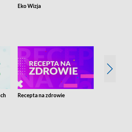
Eko Wizja
ach
Recepta na zdrowie
Wybieram z