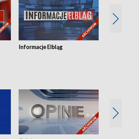
Informacje Elbląg
Wstaje nowy