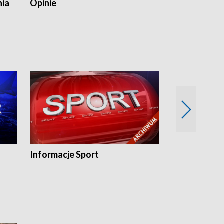
nia
Opinie
Opinie Elblą
Informacje Sport
Flesz sport