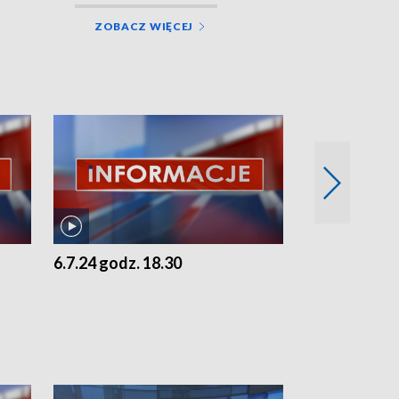
ZOBACZ WIĘCEJ
6.7.24 godz. 18.30
5.7.24 godz. 