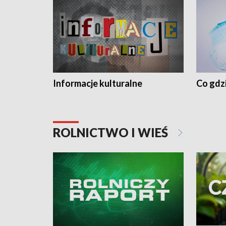
Informacje kulturalne
Co gdzi
ROLNICTWO I WIEŚ