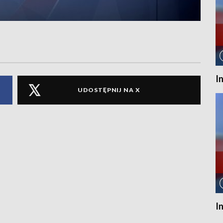
I
UDOSTĘPNIJ NA X
I