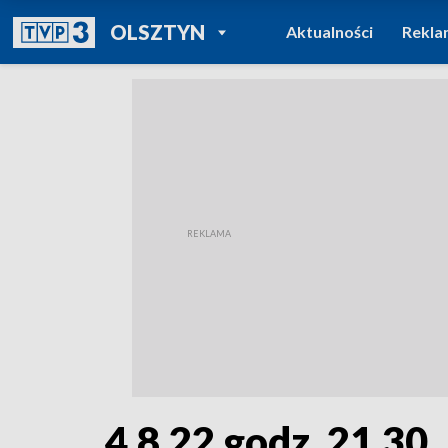
POWRÓT DO
OLSZTYN
Aktualności
Rekla
TVP REGIONY
4.8.22 godz. 21.30