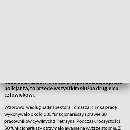
Podziękowanie za służbę. Święto Policji w Kętrzynie
W Kętrzynie świętowali tamtejsi policjanci. Była to
okazja do podziękowań, wręczenia odznaczeń i
nadania awansów, a także przypomnienia, że praca
policjanta, to przede wszystkim służba drugiemu
człowiekowi.
Wzorowo, według nadinspektora Tomasza Klimka pracę
wykonywało około 130 funkcjonariuszy i prawie 30
pracowników cywilnych z Kętrzyna. Podczas uroczystości
50 funkcjonariuszy otrzymało awanse na wyższe stopnie. Z