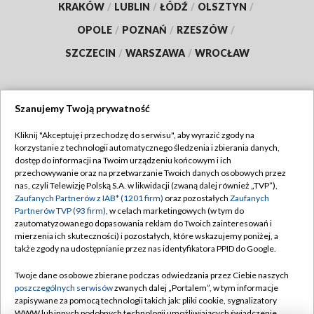
KRAKÓW
/
LUBLIN
/
ŁÓDŹ
/
OLSZTYN
/
OPOLE
/
POZNAŃ
/
RZESZÓW
/
SZCZECIN
/
WARSZAWA
/
WROCŁAW
Szanujemy Twoją prywatność
Dołącz do nas:
Kliknij "Akceptuję i przechodzę do serwisu", aby wyrazić zgody na
korzystanie z technologii automatycznego śledzenia i zbierania danych,
TVP
dostęp do informacji na Twoim urządzeniu końcowym i ich
Abonament TVP
przechowywanie oraz na przetwarzanie Twoich danych osobowych przez
Regulamin TVP
nas, czyli Telewizję Polską S.A. w likwidacji (zwaną dalej również „TVP”),
Emisja w TVP
Polityka prywatności
Zaufanych Partnerów z IAB* (1201 firm)
oraz pozostałych
Zaufanych
Partnerów TVP (93 firm)
, w celach marketingowych (w tym do
Centrum informacji TVP
Moje zgody
zautomatyzowanego dopasowania reklam do Twoich zainteresowań i
mierzenia ich skuteczności) i pozostałych, które wskazujemy poniżej, a
Naziemna Telewizja Cyfrowa
Pomoc
także zgody na udostępnianie przez nas identyfikatora PPID do Google.
Sklep TVP
Biuro reklamy
Twoje dane osobowe zbierane podczas odwiedzania przez Ciebie naszych
Rada Programowa
Kontakt
poszczególnych serwisów
zwanych dalej „Portalem”, w tym informacje
zapisywane za pomocą technologii takich jak: pliki cookie, sygnalizatory
System NOS
WWW lub innych podobnych technologii umożliwiających świadczenie