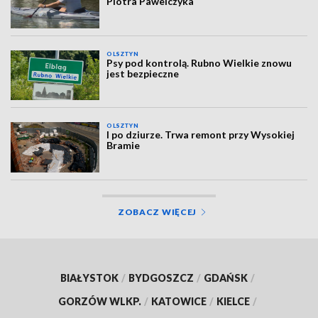
Piotra Pawelczyka
OLSZTYN
Psy pod kontrolą. Rubno Wielkie znowu
jest bezpieczne
OLSZTYN
I po dziurze. Trwa remont przy Wysokiej
Bramie
ZOBACZ WIĘCEJ
BIAŁYSTOK
/
BYDGOSZCZ
/
GDAŃSK
/
GORZÓW WLKP.
/
KATOWICE
/
KIELCE
/