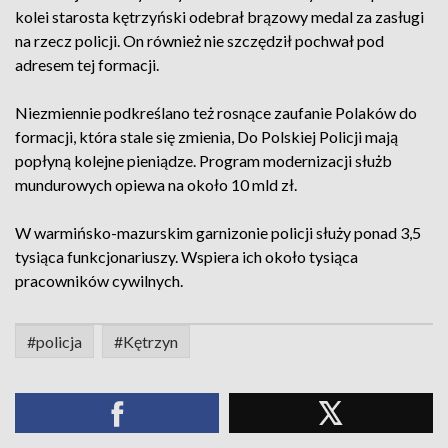
kolei starosta kętrzyński odebrał brązowy medal za zasługi
na rzecz policji. On również nie szczędził pochwał pod
adresem tej formacji.
Niezmiennie podkreślano też rosnące zaufanie Polaków do
formacji, która stale się zmienia, Do Polskiej Policji mają
popłyną kolejne pieniądze. Program modernizacji służb
mundurowych opiewa na około 10 mld zł.
W warmińsko-mazurskim garnizonie policji służy ponad 3,5
tysiąca funkcjonariuszy. Wspiera ich około tysiąca
pracowników cywilnych.
#policja
#Kętrzyn