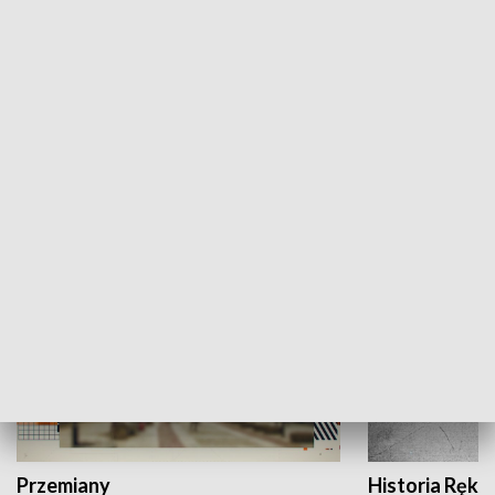
Moje miejsce
Winda region
HISTORIA
Przemiany
Historia Ręką