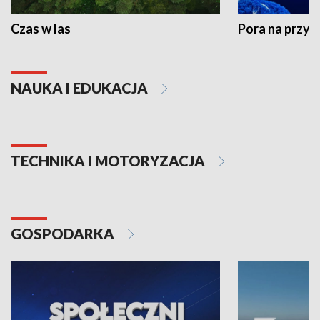
Czas w las
Pora na przyr
NAUKA I EDUKACJA
TECHNIKA I MOTORYZACJA
GOSPODARKA