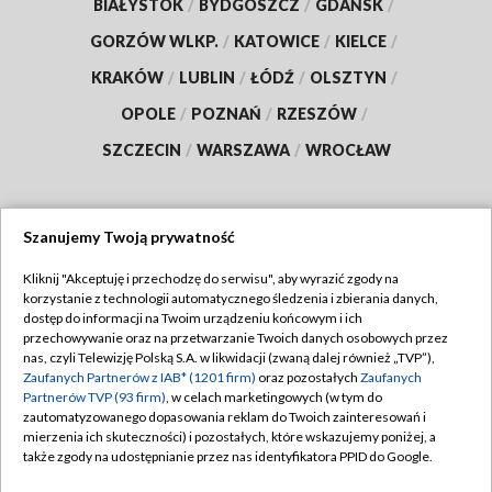
BIAŁYSTOK
/
BYDGOSZCZ
/
GDAŃSK
/
GORZÓW WLKP.
/
KATOWICE
/
KIELCE
/
KRAKÓW
/
LUBLIN
/
ŁÓDŹ
/
OLSZTYN
/
OPOLE
/
POZNAŃ
/
RZESZÓW
/
SZCZECIN
/
WARSZAWA
/
WROCŁAW
Szanujemy Twoją prywatność
Dołącz do nas:
Kliknij "Akceptuję i przechodzę do serwisu", aby wyrazić zgody na
korzystanie z technologii automatycznego śledzenia i zbierania danych,
TVP
dostęp do informacji na Twoim urządzeniu końcowym i ich
Abonament TVP
przechowywanie oraz na przetwarzanie Twoich danych osobowych przez
Regulamin TVP
nas, czyli Telewizję Polską S.A. w likwidacji (zwaną dalej również „TVP”),
Emisja w TVP
Zaufanych Partnerów z IAB* (1201 firm)
oraz pozostałych
Zaufanych
Polityka prywatności
Partnerów TVP (93 firm)
, w celach marketingowych (w tym do
Centrum informacji TVP
Moje zgody
zautomatyzowanego dopasowania reklam do Twoich zainteresowań i
mierzenia ich skuteczności) i pozostałych, które wskazujemy poniżej, a
Naziemna Telewizja Cyfrowa
Pomoc
także zgody na udostępnianie przez nas identyfikatora PPID do Google.
Sklep TVP
Biuro reklamy