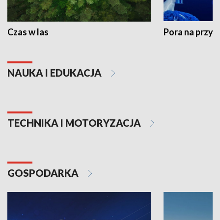
Czas w las
Pora na przyr
NAUKA I EDUKACJA
TECHNIKA I MOTORYZACJA
GOSPODARKA