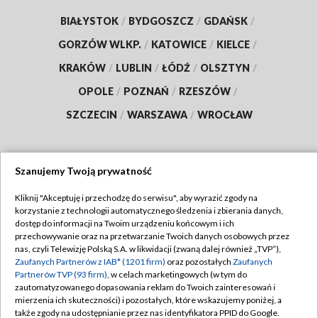
BIAŁYSTOK
/
BYDGOSZCZ
/
GDAŃSK
/
GORZÓW WLKP.
/
KATOWICE
/
KIELCE
/
KRAKÓW
/
LUBLIN
/
ŁÓDŹ
/
OLSZTYN
/
OPOLE
/
POZNAŃ
/
RZESZÓW
/
SZCZECIN
/
WARSZAWA
/
WROCŁAW
Szanujemy Twoją prywatność
Dołącz do nas:
Kliknij "Akceptuję i przechodzę do serwisu", aby wyrazić zgody na
korzystanie z technologii automatycznego śledzenia i zbierania danych,
TVP
dostęp do informacji na Twoim urządzeniu końcowym i ich
Abonament TVP
przechowywanie oraz na przetwarzanie Twoich danych osobowych przez
Regulamin TVP
nas, czyli Telewizję Polską S.A. w likwidacji (zwaną dalej również „TVP”),
Emisja w TVP
Zaufanych Partnerów z IAB* (1201 firm)
oraz pozostałych
Zaufanych
Polityka prywatności
Partnerów TVP (93 firm)
, w celach marketingowych (w tym do
Centrum informacji TVP
Moje zgody
zautomatyzowanego dopasowania reklam do Twoich zainteresowań i
mierzenia ich skuteczności) i pozostałych, które wskazujemy poniżej, a
Naziemna Telewizja Cyfrowa
Pomoc
także zgody na udostępnianie przez nas identyfikatora PPID do Google.