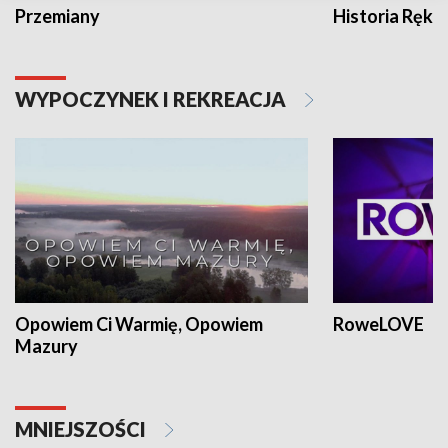
Przemiany
Historia Ręką
WYPOCZYNEK I REKREACJA
Opowiem Ci Warmię, Opowiem
RoweLOVE
Mazury
MNIEJSZOŚCI