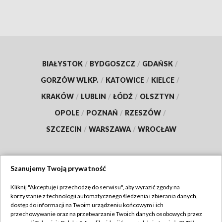
BIAŁYSTOK
/
BYDGOSZCZ
/
GDAŃSK
/
GORZÓW WLKP.
/
KATOWICE
/
KIELCE
/
KRAKÓW
/
LUBLIN
/
ŁÓDŹ
/
OLSZTYN
/
OPOLE
/
POZNAŃ
/
RZESZÓW
/
SZCZECIN
/
WARSZAWA
/
WROCŁAW
Szanujemy Twoją prywatność
Dołącz do nas:
Kliknij "Akceptuję i przechodzę do serwisu", aby wyrazić zgody na
korzystanie z technologii automatycznego śledzenia i zbierania danych,
TVP
dostęp do informacji na Twoim urządzeniu końcowym i ich
Abonament TVP
przechowywanie oraz na przetwarzanie Twoich danych osobowych przez
Regulamin TVP