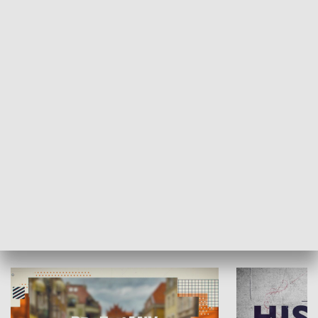
SPOŁECZEŃSTWO
Moje miejsce
Winda region
HISTORIA