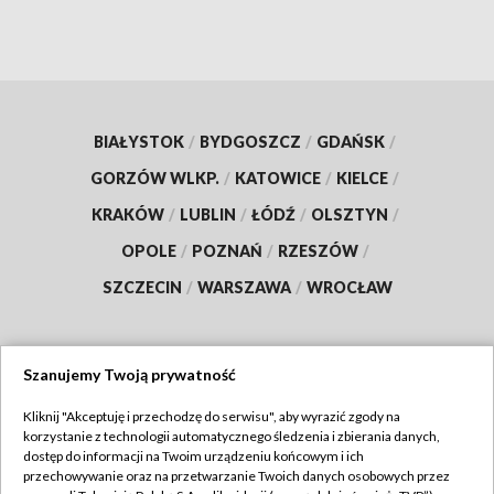
BIAŁYSTOK
/
BYDGOSZCZ
/
GDAŃSK
/
GORZÓW WLKP.
/
KATOWICE
/
KIELCE
/
KRAKÓW
/
LUBLIN
/
ŁÓDŹ
/
OLSZTYN
/
OPOLE
/
POZNAŃ
/
RZESZÓW
/
SZCZECIN
/
WARSZAWA
/
WROCŁAW
Szanujemy Twoją prywatność
Dołącz do nas:
Kliknij "Akceptuję i przechodzę do serwisu", aby wyrazić zgody na
korzystanie z technologii automatycznego śledzenia i zbierania danych,
TVP
dostęp do informacji na Twoim urządzeniu końcowym i ich
Abonament TVP
przechowywanie oraz na przetwarzanie Twoich danych osobowych przez
Regulamin TVP