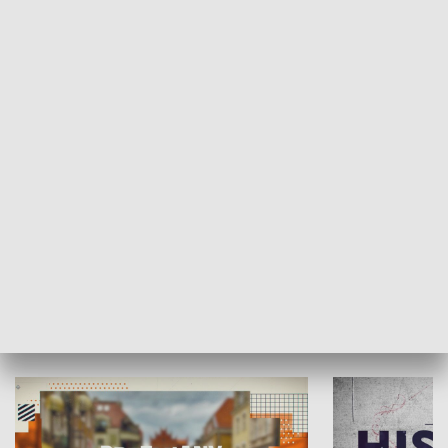
SPOŁECZEŃSTWO
Moje miejsce
Winda region
HISTORIA