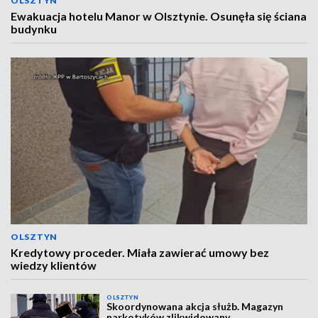
OLSZTYN
Ewakuacja hotelu Manor w Olsztynie. Osunęła się ściana
budynku
OLSZTYN
Kredytowy proceder. Miała zawierać umowy bez
wiedzy klientów
OLSZTYN
Skoordynowana akcja służb. Magazyn
narkotyków zlikwidowany