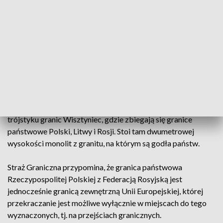
nasilają się zwykle w wakacje, bo w większości są to turyści,
kuracjusze czy grzybiarze. Wśród nich było kilku turystów z
Niemiec, którzy chcieli z bliska zobaczyć jak wygląda
granica polsko-rosyjska.
Według mjr Aleksandrowicz do tego typu zdarzeń dochodzi
często w pobliżu ośrodków wypoczynkowych czy innych
miejsc zakwaterowania, a także na terenach zalesionych,
które odwiedzają grzybiarze. Czasem są to okolice tzw.
trójstyku granic Wisztyniec, gdzie zbiegają się granice
państwowe Polski, Litwy i Rosji. Stoi tam dwumetrowej
wysokości monolit z granitu, na którym są godła państw.
Straż Graniczna przypomina, że granica państwowa
Rzeczypospolitej Polskiej z Federacją Rosyjską jest
jednocześnie granicą zewnętrzną Unii Europejskiej, której
przekraczanie jest możliwe wyłącznie w miejscach do tego
wyznaczonych, tj. na przejściach granicznych.