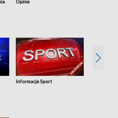
nia
Opinie
Opinie Elblą
Informacje Sport
Flesz sport