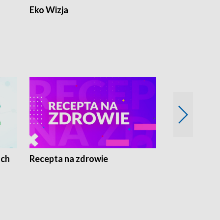
Eko Wizja
ach
Recepta na zdrowie
Wybieram z