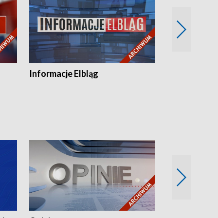
Informacje Elbląg
Wstaje nowy