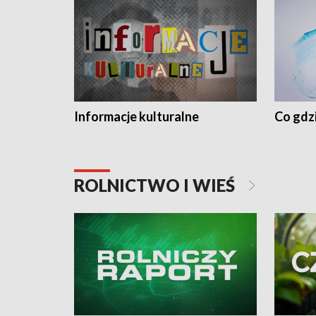
Informacje kulturalne
Co gdzi
ROLNICTWO I WIEŚ