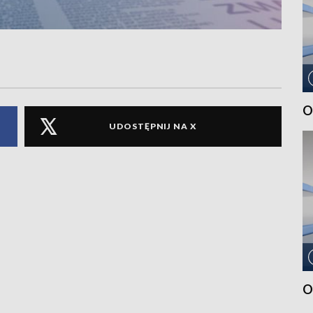
O
UDOSTĘPNIJ NA X
O