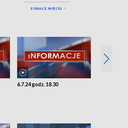
ZOBACZ WIĘCEJ
6.7.24 godz. 18.30
5.7.24 godz. 