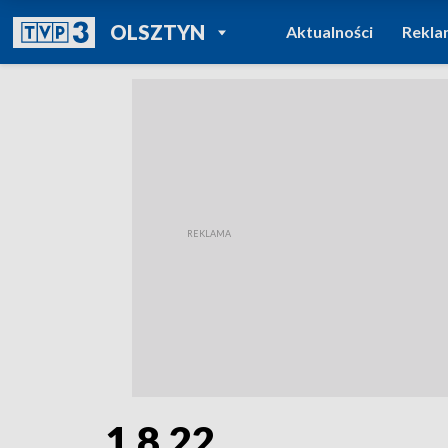
POWRÓT DO
OLSZTYN
Aktualności
Rekla
TVP REGIONY
1.8.22