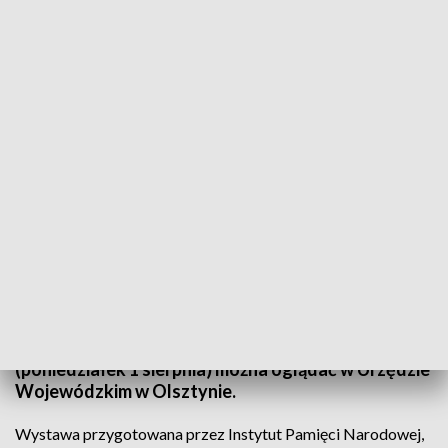
Wystawa o Powstaniu Warszawskim
Obchody 78. rocznicy wybuchu Powstania
Warszawskiego to nie tylko czczenie pamięci
żołnierzy Polskiego Państwa Podziemnego, ale
także przybliżanie historii ich nierównej walki i
poświęcenia. Okazją do bliższego poznania losów
powstania jest wystawa, którą od dziś
(poniedziałek 1 sierpnia) można oglądać w Urzędzie
Wojewódzkim w Olsztynie.
Wystawa przygotowana przez Instytut Pamięci Narodowej,