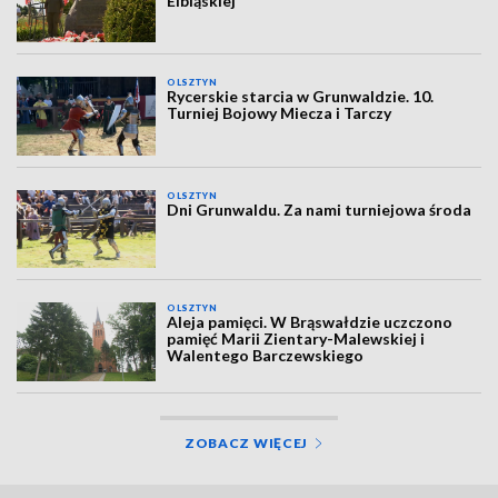
Elbląskiej
OLSZTYN
Rycerskie starcia w Grunwaldzie. 10.
Turniej Bojowy Miecza i Tarczy
OLSZTYN
Dni Grunwaldu. Za nami turniejowa środa
OLSZTYN
Aleja pamięci. W Brąswałdzie uczczono
pamięć Marii Zientary-Malewskiej i
Walentego Barczewskiego
ZOBACZ WIĘCEJ