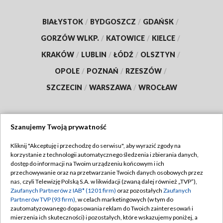
BIAŁYSTOK
/
BYDGOSZCZ
/
GDAŃSK
/
GORZÓW WLKP.
/
KATOWICE
/
KIELCE
/
KRAKÓW
/
LUBLIN
/
ŁÓDŹ
/
OLSZTYN
/
OPOLE
/
POZNAŃ
/
RZESZÓW
/
SZCZECIN
/
WARSZAWA
/
WROCŁAW
Szanujemy Twoją prywatność
Dołącz do nas:
Kliknij "Akceptuję i przechodzę do serwisu", aby wyrazić zgody na
korzystanie z technologii automatycznego śledzenia i zbierania danych,
TVP
dostęp do informacji na Twoim urządzeniu końcowym i ich
Abonament TVP
przechowywanie oraz na przetwarzanie Twoich danych osobowych przez
Regulamin TVP
nas, czyli Telewizję Polską S.A. w likwidacji (zwaną dalej również „TVP”),
Emisja w TVP
Polityka prywatności
Zaufanych Partnerów z IAB* (1201 firm)
oraz pozostałych
Zaufanych
Partnerów TVP (93 firm)
, w celach marketingowych (w tym do
Centrum informacji TVP
Moje zgody
zautomatyzowanego dopasowania reklam do Twoich zainteresowań i
mierzenia ich skuteczności) i pozostałych, które wskazujemy poniżej, a
Naziemna Telewizja Cyfrowa