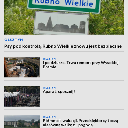
OLSZTYN
Psy pod kontrolą. Rubno Wielkie znowu jest bezpieczne
OLSZTYN
I po dziurze. Trwa remont przy Wysokiej
Bramie
OLSZTYN
Aparat, spocznij!
OLSZTYN
Półmetek wakacji. Przedsiębiorcy toczą
nierówną walkę z... pogodą