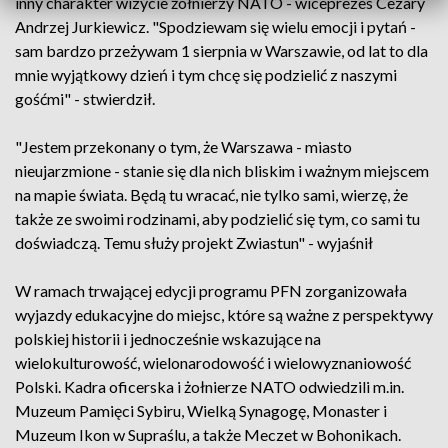
inny charakter wizycie żołnierzy NATO - wiceprezes Cezary
Andrzej Jurkiewicz. "Spodziewam się wielu emocji i pytań -
sam bardzo przeżywam 1 sierpnia w Warszawie, od lat to dla
mnie wyjątkowy dzień i tym chcę się podzielić z naszymi
gośćmi" - stwierdził.
"Jestem przekonany o tym, że Warszawa - miasto
nieujarzmione - stanie się dla nich bliskim i ważnym miejscem
na mapie świata. Będą tu wracać, nie tylko sami, wierzę, że
także ze swoimi rodzinami, aby podzielić się tym, co sami tu
doświadczą. Temu służy projekt Zwiastun" - wyjaśnił
W ramach trwającej edycji programu PFN zorganizowała
wyjazdy edukacyjne do miejsc, które są ważne z perspektywy
polskiej historii i jednocześnie wskazujące na
wielokulturowość, wielonarodowość i wielowyznaniowość
Polski. Kadra oficerska i żołnierze NATO odwiedzili m.in.
Muzeum Pamięci Sybiru, Wielką Synagogę, Monaster i
Muzeum Ikon w Supraślu, a także Meczet w Bohonikach.