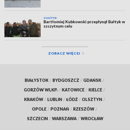
OLSZTYN
Bartłomiej Kubkowski przepłynął Bałtyk w
szczytnym celu
ZOBACZ WIĘCEJ
BIAŁYSTOK
/
BYDGOSZCZ
/
GDAŃSK
/
GORZÓW WLKP.
/
KATOWICE
/
KIELCE
/
KRAKÓW
/
LUBLIN
/
ŁÓDŹ
/
OLSZTYN
/
OPOLE
/
POZNAŃ
/
RZESZÓW
/
SZCZECIN
/
WARSZAWA
/
WROCŁAW