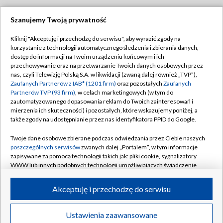
Szanujemy Twoją prywatność
Dołącz do nas:
Kliknij "Akceptuję i przechodzę do serwisu", aby wyrazić zgody na
korzystanie z technologii automatycznego śledzenia i zbierania danych,
TVP
dostęp do informacji na Twoim urządzeniu końcowym i ich
Abonament TVP
przechowywanie oraz na przetwarzanie Twoich danych osobowych przez
Regulamin TVP
nas, czyli Telewizję Polską S.A. w likwidacji (zwaną dalej również „TVP”),
Emisja w TVP
Polityka prywatności
Zaufanych Partnerów z IAB* (1201 firm)
oraz pozostałych
Zaufanych
Partnerów TVP (93 firm)
, w celach marketingowych (w tym do
Centrum informacji TVP
Moje zgody
zautomatyzowanego dopasowania reklam do Twoich zainteresowań i
mierzenia ich skuteczności) i pozostałych, które wskazujemy poniżej, a
Naziemna Telewizja Cyfrowa
Pomoc
także zgody na udostępnianie przez nas identyfikatora PPID do Google.
Sklep TVP
Biuro reklamy
Twoje dane osobowe zbierane podczas odwiedzania przez Ciebie naszych
Rada Programowa
Kontakt
poszczególnych serwisów
zwanych dalej „Portalem”, w tym informacje
zapisywane za pomocą technologii takich jak: pliki cookie, sygnalizatory
System NOS
WWW lub innych podobnych technologii umożliwiających świadczenie
dopasowanych i bezpiecznych usług, personalizację treści oraz reklam,
Informacje o nadawcy
Kanały
udostępnianie funkcji mediów społecznościowych oraz analizowanie
Akceptuję i przechodzę do serwisu
ruchu w Internecie.
Program dla prasy
©2026 Telewizja Polska S.A. w likwidacji
Biuro Reklamy
Twoje dane osobowe zbierane podczas odwiedzania przez Ciebie
Ustawienia zaawansowane
poszczególnych serwisów
na Portalu, takie jak adresy IP, identyfikatory