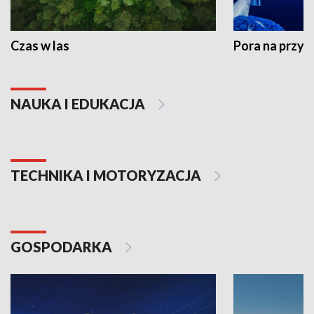
Czas w las
Pora na przyr
NAUKA I EDUKACJA
TECHNIKA I MOTORYZACJA
GOSPODARKA