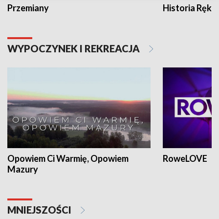
Przemiany
Historia Ręką
WYPOCZYNEK I REKREACJA
Opowiem Ci Warmię, Opowiem
RoweLOVE
Mazury
MNIEJSZOŚCI