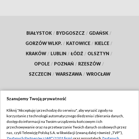
BIAŁYSTOK
/
BYDGOSZCZ
/
GDAŃSK
/
GORZÓW WLKP.
/
KATOWICE
/
KIELCE
/
KRAKÓW
/
LUBLIN
/
ŁÓDŹ
/
OLSZTYN
/
OPOLE
/
POZNAŃ
/
RZESZÓW
/
SZCZECIN
/
WARSZAWA
/
WROCŁAW
Szanujemy Twoją prywatność
Dołącz do nas:
Kliknij "Akceptuję i przechodzę do serwisu", aby wyrazić zgody na
korzystanie z technologii automatycznego śledzenia i zbierania danych,
TVP
dostęp do informacji na Twoim urządzeniu końcowym i ich
Abonament TVP
przechowywanie oraz na przetwarzanie Twoich danych osobowych przez
Regulamin TVP
nas, czyli Telewizję Polską S.A. w likwidacji (zwaną dalej również „TVP”),
Emisja w TVP
Zaufanych Partnerów z IAB* (1201 firm)
oraz pozostałych
Zaufanych
Polityka prywatności