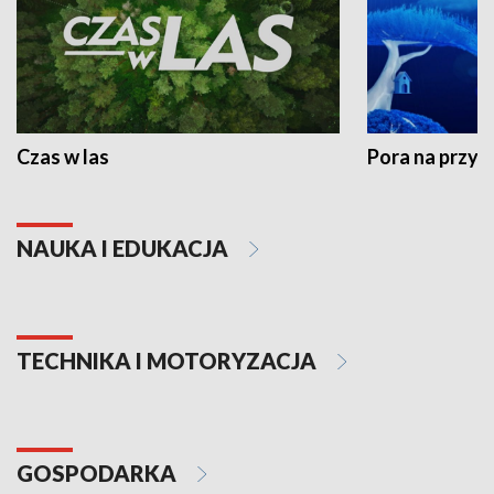
Czas w las
Pora na przyr
NAUKA I EDUKACJA
TECHNIKA I MOTORYZACJA
GOSPODARKA