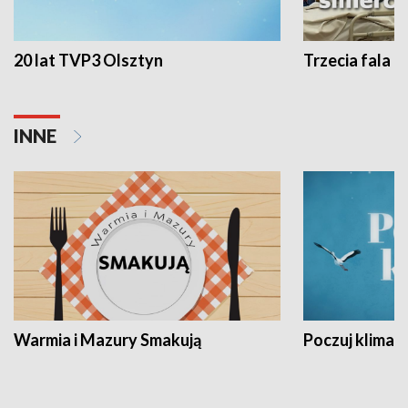
20 lat TVP3 Olsztyn
Trzecia fala -
INNE
Warmia i Mazury Smakują
Poczuj klimat