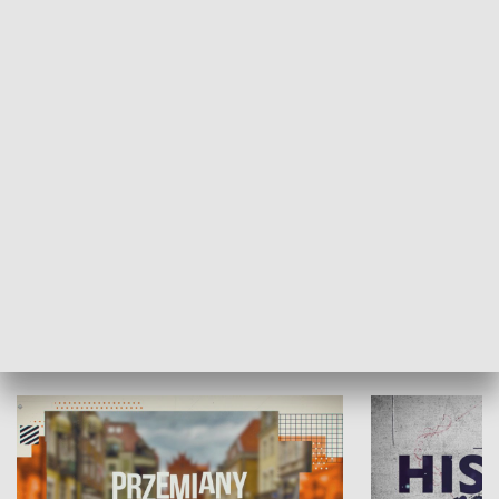
SPOŁECZEŃSTWO
Moje miejsce
Winda region
HISTORIA