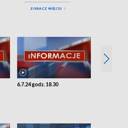
ZOBACZ WIĘCEJ
6.7.24 godz. 18.30
5.7.24 godz. 