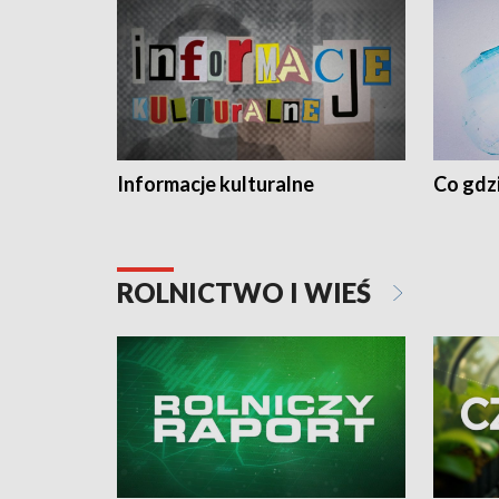
Informacje kulturalne
Co gdzi
ROLNICTWO I WIEŚ