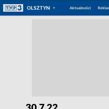
POWRÓT DO
OLSZTYN
Aktualności
Rekla
TVP REGIONY
30.7.22