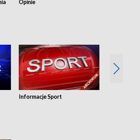
nia
Opinie
Opinie Elblą
Informacje Sport
Flesz sport