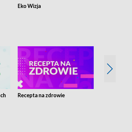
Eko Wizja
ach
Recepta na zdrowie
Wybieram z