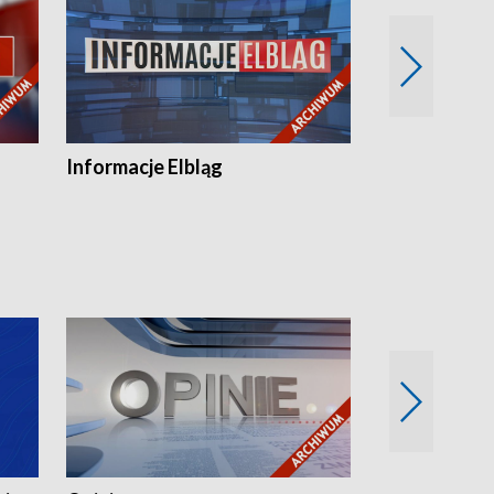
Informacje Elbląg
Wstaje nowy